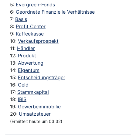
5:
Evergreen-Fonds
6:
Geordnete Finanzielle Verhältnisse
7:
Basis
8:
Profit Center
9:
Kaffeekasse
10:
Verkaufsprospekt
11:
Händler
12:
Produkt
13:
Abwertung
14:
Eigentum
15:
Entscheidungsträger
16:
Geld
17:
Stammkapital
18:
IBIS
19:
Gewerbeimmobilie
20:
Umsatzsteuer
(Ermittelt heute um 03:32)