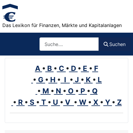
Das Lexikon für Finanzen, Märkte und Kapitalanlagen
Such
Suchen
A
•
B
•
C
•
D
•
E
•
F
•
G
•
H
•
I
•
J
•
K
•
L
•
M
•
N
•
O
•
P
•
Q
•
R
•
S
•
T
•
U
•
V
•
W
•
X
•
Y
•
Z