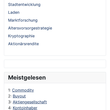
Stadtentwicklung
Laden
Marktforschung
Altersvorsorgestrategie
Kryptographie
Aktionärsrendite
Meistgelesen
1:
Commodity
2:
Buyout
3:
Aktiengesellschaft
4:
Kontoinhaber