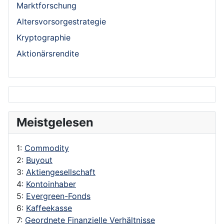
Marktforschung
Altersvorsorgestrategie
Kryptographie
Aktionärsrendite
Meistgelesen
1:
Commodity
2:
Buyout
3:
Aktiengesellschaft
4:
Kontoinhaber
5:
Evergreen-Fonds
6:
Kaffeekasse
7:
Geordnete Finanzielle Verhältnisse