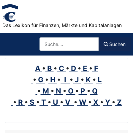
Das Lexikon für Finanzen, Märkte und Kapitalanlagen
Such
Suchen
A
•
B
•
C
•
D
•
E
•
F
•
G
•
H
•
I
•
J
•
K
•
L
•
M
•
N
•
O
•
P
•
Q
•
R
•
S
•
T
•
U
•
V
•
W
•
X
•
Y
•
Z