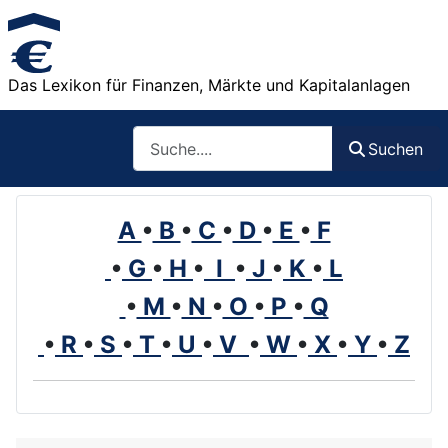
Das Lexikon für Finanzen, Märkte und Kapitalanlagen
Such
Suchen
A
•
B
•
C
•
D
•
E
•
F
•
G
•
H
•
I
•
J
•
K
•
L
•
M
•
N
•
O
•
P
•
Q
•
R
•
S
•
T
•
U
•
V
•
W
•
X
•
Y
•
Z