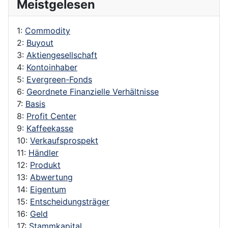
Meistgelesen
1:
Commodity
2:
Buyout
3:
Aktiengesellschaft
4:
Kontoinhaber
5:
Evergreen-Fonds
6:
Geordnete Finanzielle Verhältnisse
7:
Basis
8:
Profit Center
9:
Kaffeekasse
10:
Verkaufsprospekt
11:
Händler
12:
Produkt
13:
Abwertung
14:
Eigentum
15:
Entscheidungsträger
16:
Geld
17:
Stammkapital