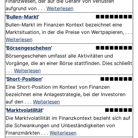
Finanzwesen, der auf die Gefahr von Verlusten
aufgrund von . . .
Weiterlesen
'
Bullen-Markt
'
■■■■■■■■
Bullen-Markt im Finanzen Kontext bezeichnet eine
Marktsituation, in der die Preise von Wertpapieren, . . .
Weiterlesen
'
Börsengeschehen
'
■■■■■■■■
Börsengeschehen umfasst alle Aktivitäten und
Vorgänge, die an einer Börse stattfinden. Dies schließt
. . .
Weiterlesen
'
Short-Position
'
■■■■■■■
Eine Short-Position im Kontext von Finanzen
bezeichnet eine Anlagestrategie, bei der Investoren
auf den . . .
Weiterlesen
'
Marktvolatilität
'
■■■■■■
Die Marktvolatilität im Finanzkontext bezieht sich auf
die Schwankungen und Unbeständigkeiten von
Finanzmärkten . . .
Weiterlesen