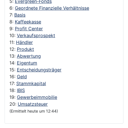
5:
Evergreen-Fonds
6:
Geordnete Finanzielle Verhältnisse
7:
Basis
8:
Kaffeekasse
9:
Profit Center
10:
Verkaufsprospekt
11:
Händler
12:
Produkt
13:
Abwertung
14:
Eigentum
15:
Entscheidungsträger
16:
Geld
17:
Stammkapital
18:
IBIS
19:
Gewerbeimmobilie
20:
Umsatzsteuer
(Ermittelt heute um 12:44)