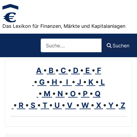
Das Lexikon für Finanzen, Märkte und Kapitalanlagen
Such
Suchen
A
•
B
•
C
•
D
•
E
•
F
•
G
•
H
•
I
•
J
•
K
•
L
•
M
•
N
•
O
•
P
•
Q
•
R
•
S
•
T
•
U
•
V
•
W
•
X
•
Y
•
Z