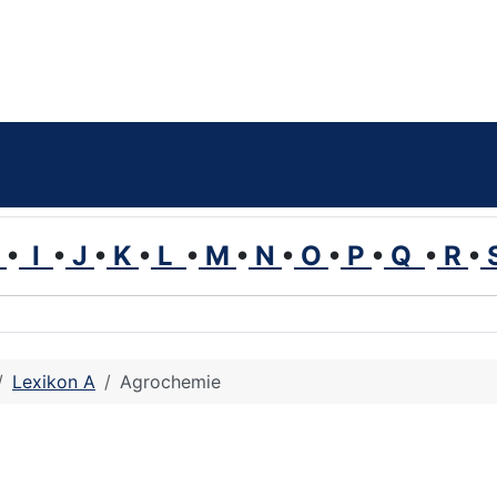
H
•
I
•
J
•
K
•
L
•
M
•
N
•
O
•
P
•
Q
•
R
•
Lexikon A
Agrochemie