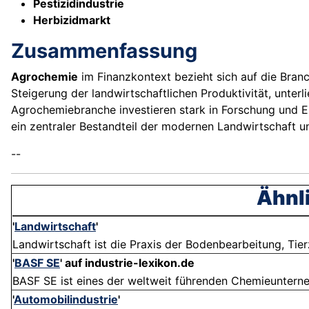
Pestizidindustrie
Herbizidmarkt
Zusammenfassung
Agrochemie
im Finanzkontext bezieht sich auf die Branc
Steigerung der landwirtschaftlichen Produktivität, unt
Agrochemiebranche investieren stark in Forschung und E
ein zentraler Bestandteil der modernen Landwirtschaft un
--
Ähnli
'
Landwirtschaft
'
Landwirtschaft ist die Praxis der Bodenbearbeitung, Tie
'
BASF SE
' auf industrie-lexikon.de
BASF SE ist eines der weltweit führenden Chemieunterneh
'
Automobilindustrie
'