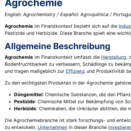
Agrochemie
English: Agrochemistry / Español: Agroquímica / Portugu
Agrochemie
im Finanzkontext bezieht sich auf die
Indus
Pestizide und Herbizide. Diese Branche spielt eine wicht
Allgemeine Beschreibung
Agrochemie
im Finanzkontext umfasst die
Herstellung
, 
Bodenfruchtbarkeit zu verbessern, Schädlinge zu bekäm
und tragen maßgeblich zur
Effizienz
und Produktivität be
Zu den wichtigsten Produkten in der Agrochemie gehöre
Düngemittel
: Chemische Substanzen, die den Pflanz
Pestizide
: Chemische Mittel zur Bekämpfung von S
Herbizide
: Chemikalien, die Unkräuter abtöten, die
Die Agrochemiebranche ist stark forschungs- und entwick
zu entwickeln.
Unternehmen
in dieser Branche
investiere