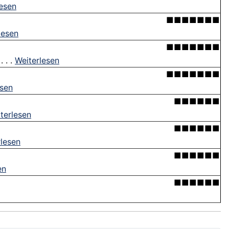
lesen
■■■■■■■
lesen
■■■■■■■
 . .
Weiterlesen
■■■■■■■
esen
■■■■■■
terlesen
■■■■■■
rlesen
■■■■■■
en
■■■■■■