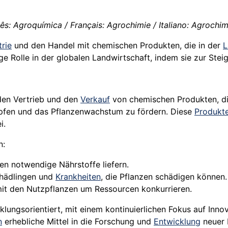
ês: Agroquímica / Français: Agrochimie / Italiano: Agrochim
trie
und den Handel mit chemischen Produkten, die in der
L
ige Rolle in der globalen Landwirtschaft, indem sie zur Ste
den Vertrieb und den
Verkauf
von chemischen Produkten, di
pfen und das Pflanzenwachstum zu fördern. Diese
Produkt
i.
n:
en notwendige Nährstoffe liefern.
chädlingen und
Krankheiten
, die Pflanzen schädigen können.
 mit den Nutzpflanzen um Ressourcen konkurrieren.
lungsorientiert, mit einem kontinuierlichen Fokus auf Inno
n
erhebliche Mittel in die Forschung und
Entwicklung
neuer 