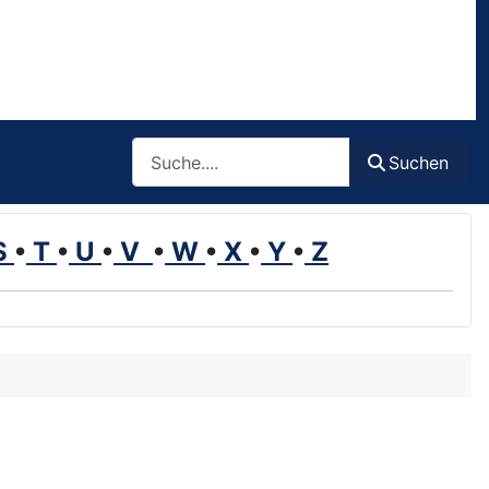
Such
Suchen
S
•
T
•
U
•
V
•
W
•
X
•
Y
•
Z