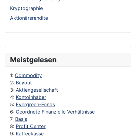
Kryptographie
Aktionärsrendite
Meistgelesen
1:
Commodity
2:
Buyout
3:
Aktiengesellschaft
4:
Kontoinhaber
5:
Evergreen-Fonds
6:
Geordnete Finanzielle Verhältnisse
7:
Basis
8:
Profit Center
9:
Kaffeekasse