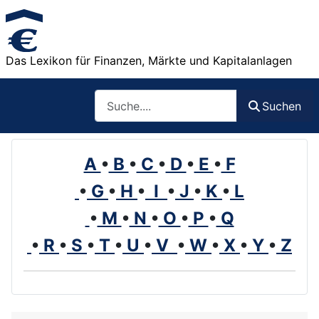
Das Lexikon für Finanzen, Märkte und Kapitalanlagen
Such
Suchen
A
•
B
•
C
•
D
•
E
•
F
•
G
•
H
•
I
•
J
•
K
•
L
•
M
•
N
•
O
•
P
•
Q
•
R
•
S
•
T
•
U
•
V
•
W
•
X
•
Y
•
Z