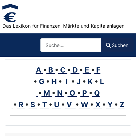
Das Lexikon für Finanzen, Märkte und Kapitalanlagen
Such
Suchen
A
•
B
•
C
•
D
•
E
•
F
•
G
•
H
•
I
•
J
•
K
•
L
•
M
•
N
•
O
•
P
•
Q
•
R
•
S
•
T
•
U
•
V
•
W
•
X
•
Y
•
Z