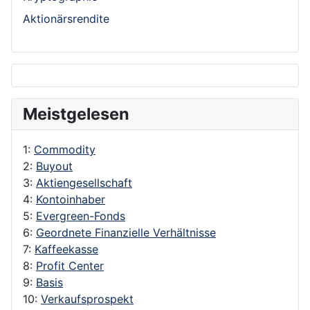
Aktionärsrendite
Meistgelesen
1:
Commodity
2:
Buyout
3:
Aktiengesellschaft
4:
Kontoinhaber
5:
Evergreen-Fonds
6:
Geordnete Finanzielle Verhältnisse
7:
Kaffeekasse
8:
Profit Center
9:
Basis
10:
Verkaufsprospekt