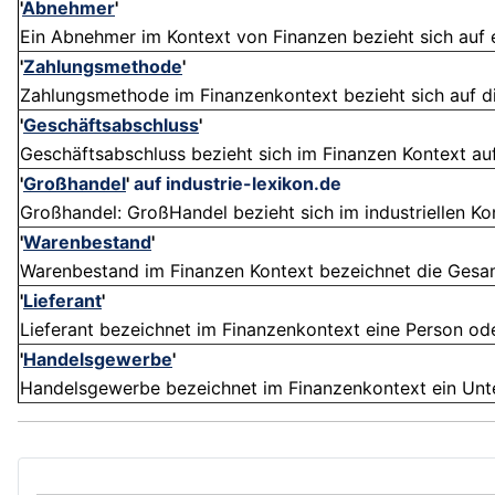
'
Abnehmer
'
Ein Abnehmer im Kontext von Finanzen bezieht sich auf e
'
Zahlungsmethode
'
Zahlungsmethode im Finanzenkontext bezieht sich auf die
'
Geschäftsabschluss
'
Geschäftsabschluss bezieht sich im Finanzen Kontext auf 
'
Großhandel
'
auf industrie-lexikon.de
Großhandel: GroßHandel bezieht sich im industriellen Ko
'
Warenbestand
'
Warenbestand im Finanzen Kontext bezeichnet die Gesamth
'
Lieferant
'
Lieferant bezeichnet im Finanzenkontext eine Person ode
'
Handelsgewerbe
'
Handelsgewerbe bezeichnet im Finanzenkontext ein Untern