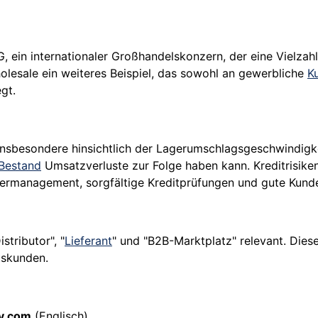
G, ein internationaler Großhandelskonzern, der eine Vielza
olesale ein weiteres Beispiel, das sowohl an gewerbliche
K
gt.
 insbesondere hinsichtlich der Lagerumschlagsgeschwindigk
Bestand
Umsatzverluste zur Folge haben kann. Kreditrisike
germanagement, sorgfältige Kreditprüfungen und gute Kun
tributor", "
Lieferant
" und "B2B-Marktplatz" relevant. Dies
tskunden.
ry.com
(Englisch)