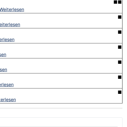
■■
Weiterlesen
■
iterlesen
■
erlesen
■
sen
■
esen
■
erlesen
■
terlesen