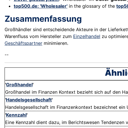
top500.de: 'Wholesaler'
in the glossary of the
top5
Zusammenfassung
Großhändler sind entscheidende Akteure in der Lieferkett
Warenfluss vom Hersteller zum
Einzelhandel
zu optimiere
Geschäftspartner
minimieren.
--
Ähnli
'
Großhandel
'
Großhandel im Finanzen Kontext bezieht sich auf den Han
'
Handelsgesellschaft
'
Handelsgesellschaft im Finanzenkontext bezeichnet ein 
'
Kennzahl
'
Eine Kennzahl dient dazu, im Berichtswesen Tendenzen v