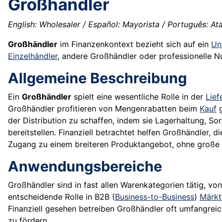
Großhändler
English: Wholesaler / Español: Mayorista / Português: Atac
Großhändler
im Finanzenkontext bezieht sich auf ein
Un
Einzelhändler
, andere Großhändler oder professionelle N
Allgemeine Beschreibung
Ein
Großhändler
spielt eine wesentliche Rolle in der
Lief
Großhändler profitieren von Mengenrabatten beim
Kauf
g
der Distribution zu schaffen, indem sie Lagerhaltung, S
bereitstellen. Finanziell betrachtet helfen Großhändler, d
Zugang zu einem breiteren Produktangebot, ohne große 
Anwendungsbereiche
Großhändler sind in fast allen Warenkategorien tätig, vo
entscheidende Rolle in B2B (
Business-to-Business
)
Märkt
Finanziell gesehen betreiben Großhändler oft umfangre
zu fördern.