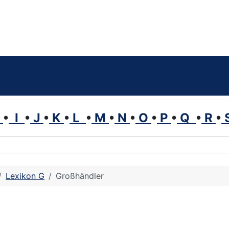
H
•
I
•
J
•
K
•
L
•
M
•
N
•
O
•
P
•
Q
•
R
•
Lexikon G
Großhändler