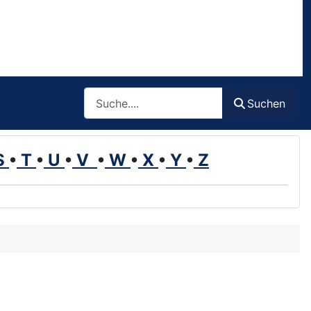
Such
Suchen
S
•
T
•
U
•
V
•
W
•
X
•
Y
•
Z