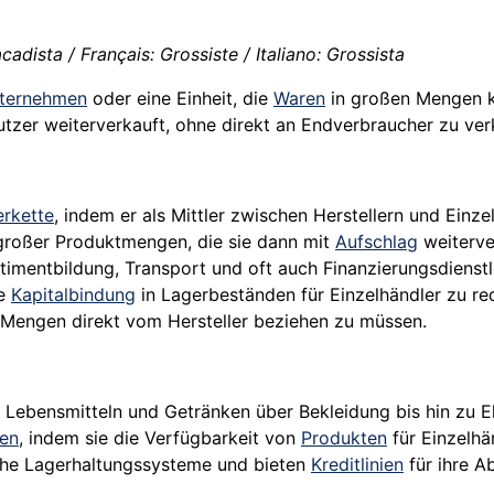
adista / Français: Grossiste / Italiano: Grossista
ternehmen
oder eine Einheit, die
Waren
in großen Mengen ka
utzer weiterverkauft, ohne direkt an Endverbraucher zu ver
erkette
, indem er als Mittler zwischen Herstellern und Ein
roßer Produktmengen, die sie dann mit
Aufschlag
weiterve
ortimentbildung, Transport und oft auch Finanzierungsdiens
ie
Kapitalbindung
in Lagerbeständen für Einzelhändler zu re
Mengen direkt vom Hersteller beziehen zu müssen.
n Lebensmitteln und Getränken über Bekleidung bis hin zu El
en
, indem sie die Verfügbarkeit von
Produkten
für Einzelhä
iche Lagerhaltungssysteme und bieten
Kreditlinien
für ihre A