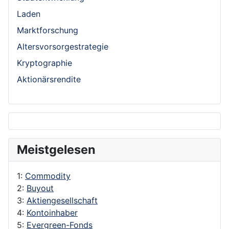
Laden
Marktforschung
Altersvorsorgestrategie
Kryptographie
Aktionärsrendite
Meistgelesen
1:
Commodity
2:
Buyout
3:
Aktiengesellschaft
4:
Kontoinhaber
5:
Evergreen-Fonds