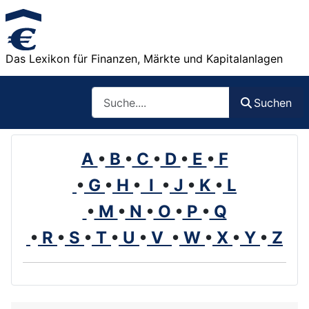
Das Lexikon für Finanzen, Märkte und Kapitalanlagen
Such
Suchen
A
•
B
•
C
•
D
•
E
•
F
•
G
•
H
•
I
•
J
•
K
•
L
•
M
•
N
•
O
•
P
•
Q
•
R
•
S
•
T
•
U
•
V
•
W
•
X
•
Y
•
Z