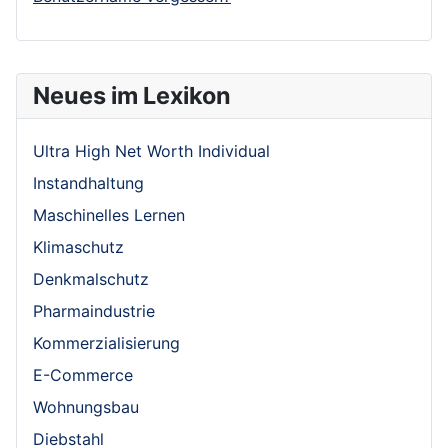
Neues im Lexikon
Ultra High Net Worth Individual
Instandhaltung
Maschinelles Lernen
Klimaschutz
Denkmalschutz
Pharmaindustrie
Kommerzialisierung
E-Commerce
Wohnungsbau
Diebstahl