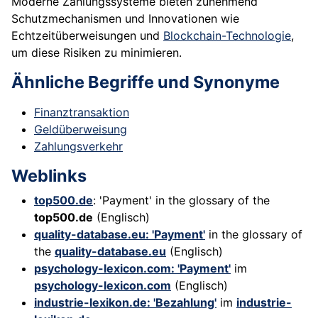
Moderne Zahlungssysteme bieten zunehmend
Schutzmechanismen und Innovationen wie
Echtzeitüberweisungen und
Blockchain-Technologie
,
um diese Risiken zu minimieren.
Ähnliche Begriffe und Synonyme
Finanztransaktion
Geldüberweisung
Zahlungsverkehr
Weblinks
top500.de
: 'Payment' in the glossary of the
top500.de
(Englisch)
quality-database.eu: 'Payment'
in the glossary of
the
quality-database.eu
(Englisch)
psychology-lexicon.com: 'Payment'
im
psychology-lexicon.com
(Englisch)
industrie-lexikon.de: 'Bezahlung'
im
industrie-