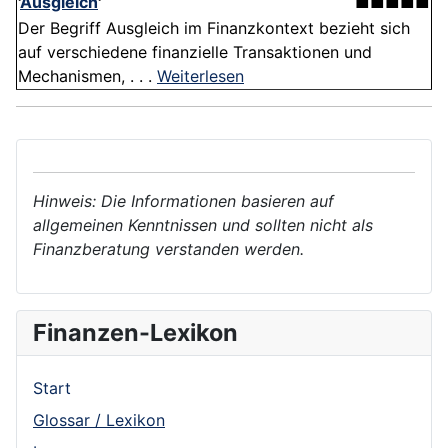
'
Ausgleich
'
■■■■■
Der Begriff Ausgleich im Finanzkontext bezieht sich
auf verschiedene finanzielle Transaktionen und
Mechanismen, . . .
Weiterlesen
Hinweis: Die Informationen basieren auf
allgemeinen Kenntnissen und sollten nicht als
Finanzberatung verstanden werden.
Finanzen-Lexikon
Start
Glossar / Lexikon