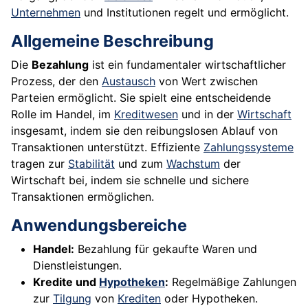
Unternehmen
und Institutionen regelt und ermöglicht.
Allgemeine Beschreibung
Die
Bezahlung
ist ein fundamentaler wirtschaftlicher
Prozess, der den
Austausch
von Wert zwischen
Parteien ermöglicht. Sie spielt eine entscheidende
Rolle im Handel, im
Kreditwesen
und in der
Wirtschaft
insgesamt, indem sie den reibungslosen Ablauf von
Transaktionen unterstützt. Effiziente
Zahlungssysteme
tragen zur
Stabilität
und zum
Wachstum
der
Wirtschaft bei, indem sie schnelle und sichere
Transaktionen ermöglichen.
Anwendungsbereiche
Handel:
Bezahlung für gekaufte Waren und
Dienstleistungen.
Kredite und
Hypotheken
:
Regelmäßige Zahlungen
zur
Tilgung
von
Krediten
oder Hypotheken.