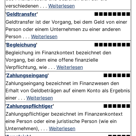
verschiedenen . . .
Weiterlesen
'
Geldtransfer
'
■■■■■■■■
Geldtransfer ist der Vorgang, bei dem Geld von einer
Person oder einem Unternehmen zu einer anderen
Person . . .
Weiterlesen
'
Begleichung
'
■■■■■■■■
Begleichung im Finanzkontext bezeichnet den
Vorgang, bei dem eine offene finanzielle
Verpflichtung, wie . . .
Weiterlesen
'
Zahlungseingang
'
■■■■■■
Zahlungseingang bezeichnet im Finanzwesen den
Erhalt von Geldbeträgen auf einem Konto als Ergebnis
einer . . .
Weiterlesen
'
Zahlungspflichtiger
'
■■■■■■
Zahlungspflichtiger bezeichnet im Finanzenkontext
eine Person oder eine juristische Person (wie ein
Unternehmen), . . .
Weiterlesen