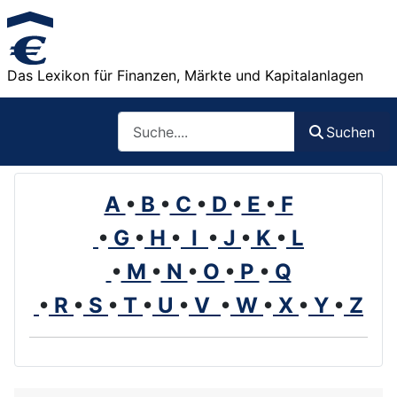
Das Lexikon für Finanzen, Märkte und Kapitalanlagen
Such
Suchen
A
•
B
•
C
•
D
•
E
•
F
•
G
•
H
•
I
•
J
•
K
•
L
•
M
•
N
•
O
•
P
•
Q
•
R
•
S
•
T
•
U
•
V
•
W
•
X
•
Y
•
Z