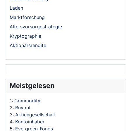
Laden
Marktforschung
Altersvorsorgestrategie
Kryptographie
Aktionärsrendite
Meistgelesen
1:
Commodity
2:
Buyout
3:
Aktiengesellschaft
4:
Kontoinhaber
5:
Evergreen-Fonds