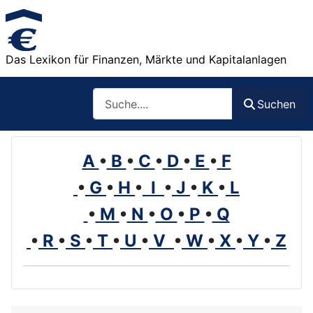
Das Lexikon für Finanzen, Märkte und Kapitalanlagen
Such
Suchen
A
•
B
•
C
•
D
•
E
•
F
•
G
•
H
•
I
•
J
•
K
•
L
•
M
•
N
•
O
•
P
•
Q
•
R
•
S
•
T
•
U
•
V
•
W
•
X
•
Y
•
Z