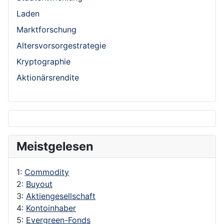
Laden
Marktforschung
Altersvorsorgestrategie
Kryptographie
Aktionärsrendite
Meistgelesen
1:
Commodity
2:
Buyout
3:
Aktiengesellschaft
4:
Kontoinhaber
5:
Evergreen-Fonds