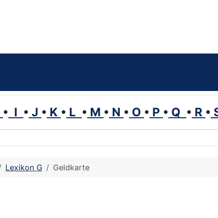
H
•
I
•
J
•
K
•
L
•
M
•
N
•
O
•
P
•
Q
•
R
•
Lexikon G
Geldkarte