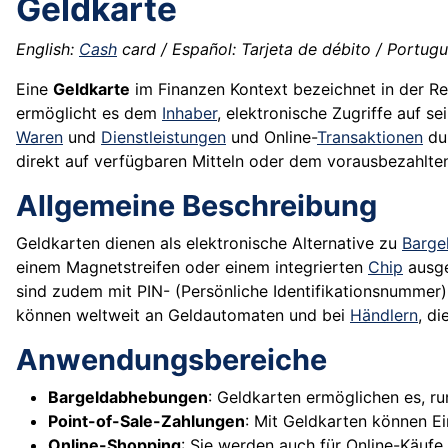
Geldkarte
English:
Cash
card / Español: Tarjeta de débito / Portuguê
Eine
Geldkarte
im Finanzen Kontext bezeichnet in der R
ermöglicht es dem
Inhaber
, elektronische Zugriffe auf se
Waren
und
Dienstleistungen
und Online-
Transaktionen
du
direkt auf verfügbaren Mitteln oder dem vorausbezahlt
Allgemeine Beschreibung
Geldkarten dienen als elektronische Alternative zu
Barge
einem Magnetstreifen oder einem integrierten
Chip
ausge
sind zudem mit PIN- (Persönliche Identifikationsnummer
können weltweit an Geldautomaten und bei
Händlern
, d
Anwendungsbereiche
Bargeldabhebungen
: Geldkarten ermöglichen es, 
Point-of-Sale-Zahlungen
: Mit Geldkarten können E
Online-Shopping
: Sie werden auch für Online-Käufe