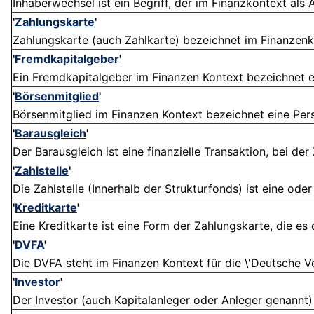
Inhaberwechsel ist ein Begriff, der im Finanzkontext als
'
Zahlungskarte
'
Zahlungskarte (auch Zahlkarte) bezeichnet im Finanzenkon
'
Fremdkapitalgeber
'
Ein Fremdkapitalgeber im Finanzen Kontext bezeichnet ein
'
Börsenmitglied
'
Börsenmitglied im Finanzen Kontext bezeichnet eine Perso
'
Barausgleich
'
Der Barausgleich ist eine finanzielle Transaktion, bei de
'
Zahlstelle
'
Die Zahlstelle (Innerhalb der Strukturfonds) ist eine ode
'
Kreditkarte
'
Eine Kreditkarte ist eine Form der Zahlungskarte, die es
'
DVFA
'
Die DVFA steht im Finanzen Kontext für die \'Deutsche V
'
Investor
'
Der Investor (auch Kapitalanleger oder Anleger genannt) 