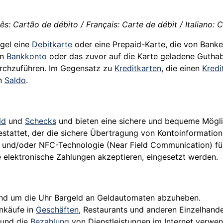
s: Cartão de débito / Français: Carte de débit / Italiano: C
egel eine
Debitkarte
oder eine Prepaid-Karte, die von Bank
in
Bankkonto
oder das zuvor auf die Karte geladene Guth
rchzuführen. Im Gegensatz zu
Kreditkarten
, die einen
Kred
en
Saldo
.
ld
und
Schecks
und bieten eine sichere und bequeme Mögli
stattet, der die sichere Übertragung von Kontoinformatione
) und/oder NFC-Technologie (Near Field Communication) fü
ie elektronische Zahlungen akzeptieren, eingesetzt werden.
rund um die Uhr Bargeld an Geldautomaten abzuheben.
inkäufe in
Geschäften
, Restaurants und anderen Einzelhand
 und die
Bezahlung
von Dienstleistungen im Internet verwen