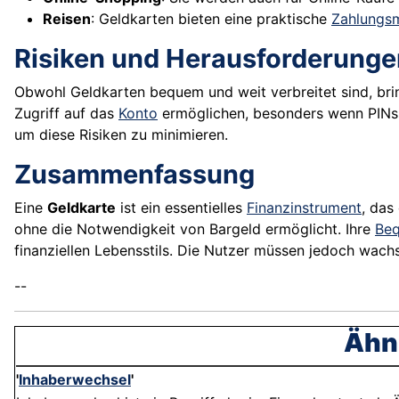
Reisen
: Geldkarten bieten eine praktische
Zahlungs
Risiken und Herausforderunge
Obwohl Geldkarten bequem und weit verbreitet sind, brin
Zugriff auf das
Konto
ermöglichen, besonders wenn PINs
um diese Risiken zu minimieren.
Zusammenfassung
Eine
Geldkarte
ist ein essentielles
Finanzinstrument
, das
ohne die Notwendigkeit von Bargeld ermöglicht. Ihre
Beq
finanziellen Lebensstils. Die Nutzer müssen jedoch wac
--
Ähnl
'
Inhaberwechsel
'