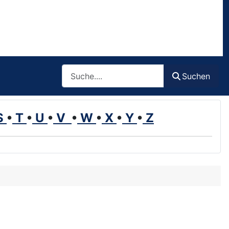
Such
Suchen
S
•
T
•
U
•
V
•
W
•
X
•
Y
•
Z