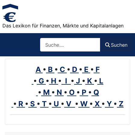
Das Lexikon für Finanzen, Märkte und Kapitalanlagen
Such
Suchen
A
•
B
•
C
•
D
•
E
•
F
•
G
•
H
•
I
•
J
•
K
•
L
•
M
•
N
•
O
•
P
•
Q
•
R
•
S
•
T
•
U
•
V
•
W
•
X
•
Y
•
Z