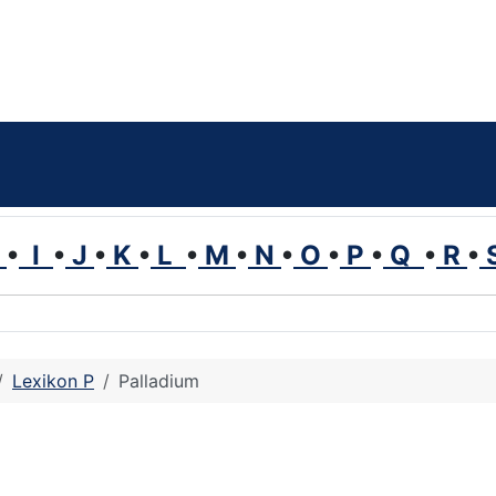
H
•
I
•
J
•
K
•
L
•
M
•
N
•
O
•
P
•
Q
•
R
•
Lexikon P
Palladium