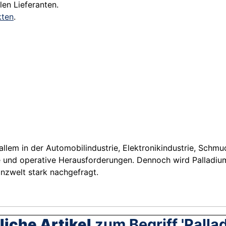
len Lieferanten.
kten
.
or allem in der Automobilindustrie, Elektronikindustrie, Sc
se und operative Herausforderungen. Dennoch wird Palladiu
anzwelt stark nachgefragt.
iche Artikel
zum Begriff 'Palla