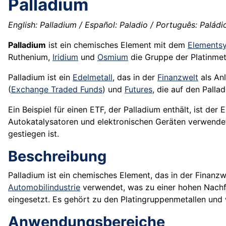
Palladium
English: Palladium / Español: Paladio / Português: Paládio 
Palladium
ist ein chemisches Element mit dem
Elements
Ruthenium,
Iridium
und
Osmium
die Gruppe der Platinmeta
Palladium ist ein
Edelmetall
, das in der
Finanzwelt
als An
(
Exchange Traded Funds
) und
Futures
, die auf den Palla
Ein Beispiel für einen ETF, der Palladium enthält, ist de
Autokatalysatoren und elektronischen Geräten verwendet
gestiegen ist.
Beschreibung
Palladium ist ein chemisches Element, das in der Finanzwe
Automobilindustrie
verwendet, was zu einer hohen Nachfr
eingesetzt. Es gehört zu den Platingruppenmetallen und 
Anwendungsbereiche