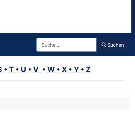
Such
Suchen
S
•
T
•
U
•
V
•
W
•
X
•
Y
•
Z