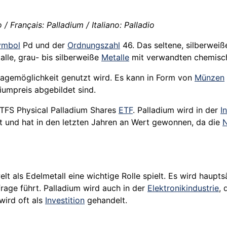
/ Français: Palladium / Italiano: Palladio
ymbol
Pd und der
Ordnungszahl
46. Das seltene, silberwei
lle, grau- bis silberweiße
Metalle
mit verwandten chemisch
lagemöglichkeit genutzt wird. Es kann in Form von
Münzen
diumpreis abgebildet sind.
r ETFS Physical Palladium Shares
ETF
. Palladium wird in der
I
 und hat in den letzten Jahren an Wert gewonnen, da die
N
lt als Edelmetall eine wichtige Rolle spielt. Es wird haupts
age führt. Palladium wird auch in der
Elektronikindustrie
, 
wird oft als
Investition
gehandelt.