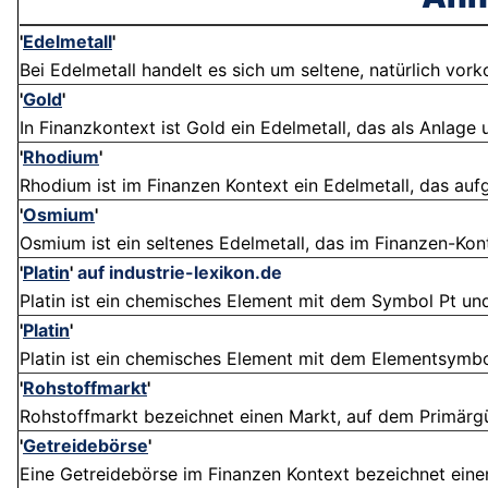
'
Edelmetall
'
Bei Edelmetall handelt es sich um seltene, natürlich vo
'
Gold
'
In Finanzkontext ist Gold ein Edelmetall, das als Anlage 
'
Rhodium
'
Rhodium ist im Finanzen Kontext ein Edelmetall, das aufg
'
Osmium
'
Osmium ist ein seltenes Edelmetall, das im Finanzen-Kont
'
Platin
'
auf industrie-lexikon.de
Platin ist ein chemisches Element mit dem Symbol Pt und
'
Platin
'
Platin ist ein chemisches Element mit dem Elementsymbol
'
Rohstoffmarkt
'
Rohstoffmarkt bezeichnet einen Markt, auf dem Primärgüt
'
Getreidebörse
'
Eine Getreidebörse im Finanzen Kontext bezeichnet einen 