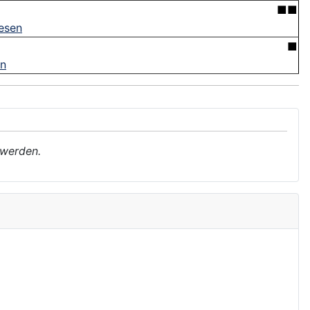
■■
lesen
■
en
 werden.