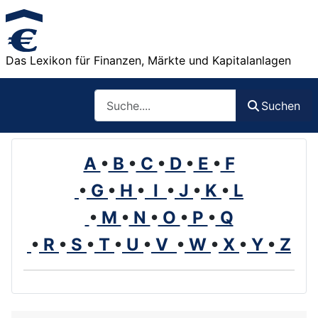
Das Lexikon für Finanzen, Märkte und Kapitalanlagen
Such
Suchen
A
•
B
•
C
•
D
•
E
•
F
•
G
•
H
•
I
•
J
•
K
•
L
•
M
•
N
•
O
•
P
•
Q
•
R
•
S
•
T
•
U
•
V
•
W
•
X
•
Y
•
Z