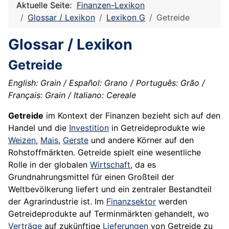
Aktuelle Seite:
Finanzen-Lexikon
Glossar / Lexikon
Lexikon G
Getreide
Glossar / Lexikon
Getreide
English: Grain / Español: Grano / Português: Grão /
Français: Grain / Italiano: Cereale
Getreide
im Kontext der Finanzen bezieht sich auf den
Handel und die
Investition
in Getreideprodukte wie
Weizen
,
Mais
,
Gerste
und andere Körner auf den
Rohstoffmärkten. Getreide spielt eine wesentliche
Rolle in der globalen
Wirtschaft
, da es
Grundnahrungsmittel für einen Großteil der
Weltbevölkerung liefert und ein zentraler Bestandteil
der Agrarindustrie ist. Im
Finanzsektor
werden
Getreideprodukte auf Terminmärkten gehandelt, wo
Verträge
auf zukünftige
Lieferungen
von Getreide zu