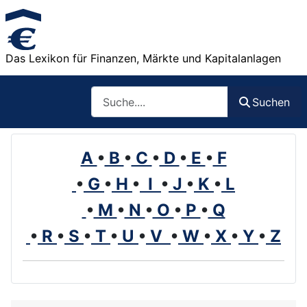
Das Lexikon für Finanzen, Märkte und Kapitalanlagen
Such
Suchen
A
•
B
•
C
•
D
•
E
•
F
•
G
•
H
•
I
•
J
•
K
•
L
•
M
•
N
•
O
•
P
•
Q
•
R
•
S
•
T
•
U
•
V
•
W
•
X
•
Y
•
Z