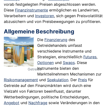
vorab festgelegten Preisen abgeschlossen werden.
Diese
Finanzinstrumente
ermöglichen es Landwirten,
Verarbeitern und
Investoren
, sich gegen Preisvolatilität
abzusichern und von Preisbewegungen zu profitieren.
Allgemeine Beschreibung
Die
Finanzierung
des
Getreidehandels umfasst
verschiedene Instrumente und
Strategien, einschließlich
Futures
,
Optionen
und
Swaps
. Diese
Instrumente bieten den
Getreide
Marktteilnehmern Mechanismen zur
Risikomanagement
und
Spekulation
. Der
Preis
für
Getreide auf den Finanzmärkten wird durch eine
Vielzahl von Faktoren beeinflusst, darunter
Wetterbedingungen, politische Entscheidungen,
Angebot
und
Nachfrage
sowie Veränderungen in den