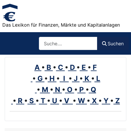
Das Lexikon für Finanzen, Märkte und Kapitalanlagen
Such
Suchen
A
•
B
•
C
•
D
•
E
•
F
•
G
•
H
•
I
•
J
•
K
•
L
•
M
•
N
•
O
•
P
•
Q
•
R
•
S
•
T
•
U
•
V
•
W
•
X
•
Y
•
Z