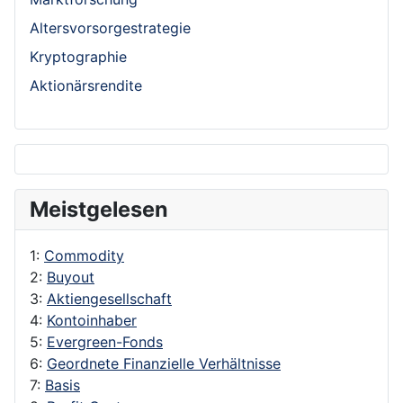
Altersvorsorgestrategie
Kryptographie
Aktionärsrendite
Meistgelesen
1:
Commodity
2:
Buyout
3:
Aktiengesellschaft
4:
Kontoinhaber
5:
Evergreen-Fonds
6:
Geordnete Finanzielle Verhältnisse
7:
Basis