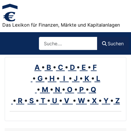
Das Lexikon für Finanzen, Märkte und Kapitalanlagen
Such
Suchen
A
•
B
•
C
•
D
•
E
•
F
•
G
•
H
•
I
•
J
•
K
•
L
•
M
•
N
•
O
•
P
•
Q
•
R
•
S
•
T
•
U
•
V
•
W
•
X
•
Y
•
Z