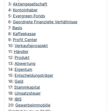
3:
Aktiengesellschaft
4:
Kontoinhaber
5:
Evergreen-Fonds
6:
Geordnete Finanzielle Verhältnisse
7:
Basis
8:
Kaffeekasse
9:
Profit Center
10:
Verkaufsprospekt
11:
Händler
12:
Produkt
13:
Abwertung
14:
Eigentum
15:
Entscheidungsträger
16:
Geld
17:
Stammkapital
18:
Umsatzsteuer
19:
IBIS
20:
Gewerbeimmobilie