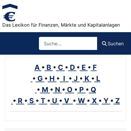
Das Lexikon für Finanzen, Märkte und Kapitalanlagen
Such
Suchen
A
•
B
•
C
•
D
•
E
•
F
•
G
•
H
•
I
•
J
•
K
•
L
•
M
•
N
•
O
•
P
•
Q
•
R
•
S
•
T
•
U
•
V
•
W
•
X
•
Y
•
Z