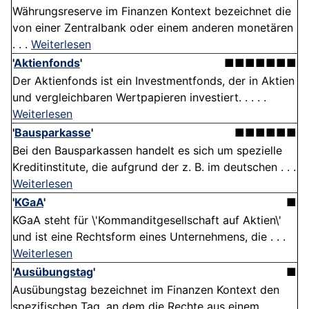
Währungsreserve im Finanzen Kontext bezeichnet die
von einer Zentralbank oder einem anderen monetären
. . .
Weiterlesen
'
Aktienfonds
'
■■■■■■■
Der Aktienfonds ist ein Investmentfonds, der in Aktien
und vergleichbaren Wertpapieren investiert. . . . .
Weiterlesen
'
Bausparkasse
'
■■■■■■
Bei den Bausparkassen handelt es sich um spezielle
Kreditinstitute, die aufgrund der z. B. im deutschen . . .
Weiterlesen
'
KGaA
'
■
KGaA steht für \'Kommanditgesellschaft auf Aktien\'
und ist eine Rechtsform eines Unternehmens, die . . .
Weiterlesen
'
Ausübungstag
'
■
Ausübungstag bezeichnet im Finanzen Kontext den
spezifischen Tag, an dem die Rechte aus einem