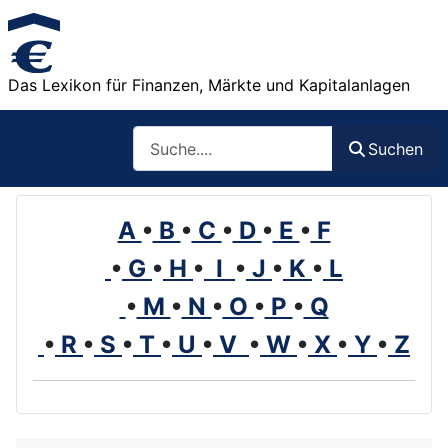
Das Lexikon für Finanzen, Märkte und Kapitalanlagen
Such
Suchen
A
•
B
•
C
•
D
•
E
•
F
•
G
•
H
•
I
•
J
•
K
•
L
•
M
•
N
•
O
•
P
•
Q
•
R
•
S
•
T
•
U
•
V
•
W
•
X
•
Y
•
Z