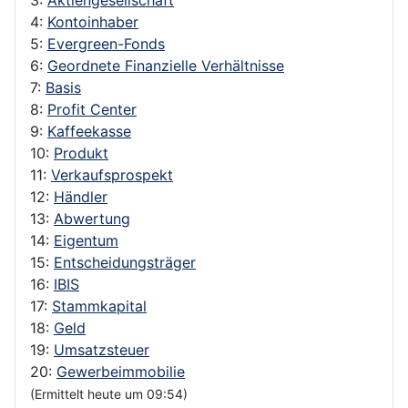
4:
Kontoinhaber
5:
Evergreen-Fonds
6:
Geordnete Finanzielle Verhältnisse
7:
Basis
8:
Profit Center
9:
Kaffeekasse
10:
Produkt
11:
Verkaufsprospekt
12:
Händler
13:
Abwertung
14:
Eigentum
15:
Entscheidungsträger
16:
IBIS
17:
Stammkapital
18:
Geld
19:
Umsatzsteuer
20:
Gewerbeimmobilie
(Ermittelt heute um 09:54)