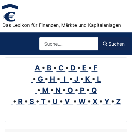
Das Lexikon für Finanzen, Märkte und Kapitalanlagen
Such
Suchen
A
•
B
•
C
•
D
•
E
•
F
•
G
•
H
•
I
•
J
•
K
•
L
•
M
•
N
•
O
•
P
•
Q
•
R
•
S
•
T
•
U
•
V
•
W
•
X
•
Y
•
Z