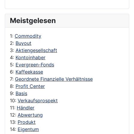
Meistgelesen
1:
Commodity
2:
Buyout
3:
Aktiengesellschaft
4:
Kontoinhaber
5:
Evergreen-Fonds
6:
Kaffeekasse
7:
Geordnete Finanzielle Verhältnisse
8:
Profit Center
9:
Basis
10:
Verkaufsprospekt
11:
Händler
12:
Abwertung
13:
Produkt
14:
Eigentum