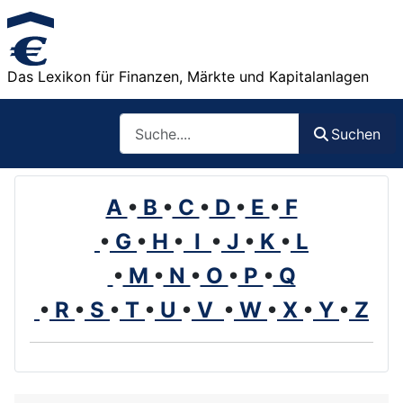
Das Lexikon für Finanzen, Märkte und Kapitalanlagen
Such
Suchen
A
•
B
•
C
•
D
•
E
•
F
•
G
•
H
•
I
•
J
•
K
•
L
•
M
•
N
•
O
•
P
•
Q
•
R
•
S
•
T
•
U
•
V
•
W
•
X
•
Y
•
Z