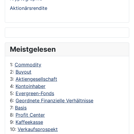
Aktionärsrendite
Meistgelesen
1:
Commodity
2:
Buyout
3:
Aktiengesellschaft
4:
Kontoinhaber
5:
Evergreen-Fonds
6:
Geordnete Finanzielle Verhältnisse
7:
Basis
8:
Profit Center
9:
Kaffeekasse
10:
Verkaufsprospekt