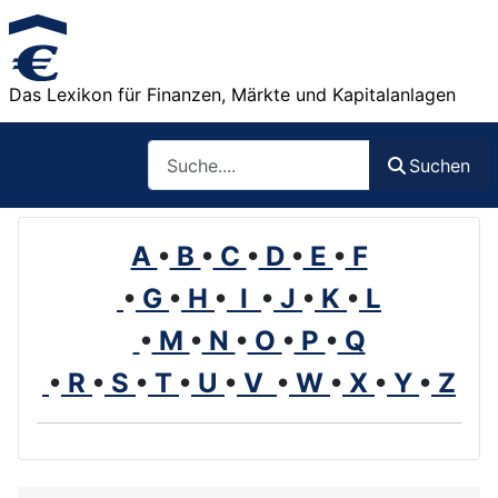
Das Lexikon für Finanzen, Märkte und Kapitalanlagen
Such
Suchen
A
•
B
•
C
•
D
•
E
•
F
•
G
•
H
•
I
•
J
•
K
•
L
•
M
•
N
•
O
•
P
•
Q
•
R
•
S
•
T
•
U
•
V
•
W
•
X
•
Y
•
Z