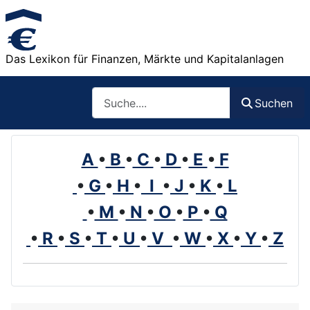
Das Lexikon für Finanzen, Märkte und Kapitalanlagen
Such
Suchen
A
•
B
•
C
•
D
•
E
•
F
•
G
•
H
•
I
•
J
•
K
•
L
•
M
•
N
•
O
•
P
•
Q
•
R
•
S
•
T
•
U
•
V
•
W
•
X
•
Y
•
Z