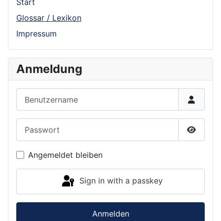
Start
Glossar / Lexikon
Impressum
Anmeldung
Benutzername
Passwort
Show P
Angemeldet bleiben
Sign in with a passkey
Anmelden