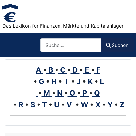
Das Lexikon für Finanzen, Märkte und Kapitalanlagen
Such
Suchen
A
•
B
•
C
•
D
•
E
•
F
•
G
•
H
•
I
•
J
•
K
•
L
•
M
•
N
•
O
•
P
•
Q
•
R
•
S
•
T
•
U
•
V
•
W
•
X
•
Y
•
Z