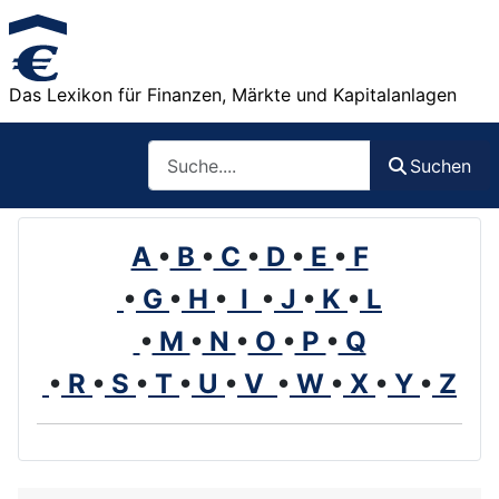
Das Lexikon für Finanzen, Märkte und Kapitalanlagen
Such
Suchen
A
•
B
•
C
•
D
•
E
•
F
•
G
•
H
•
I
•
J
•
K
•
L
•
M
•
N
•
O
•
P
•
Q
•
R
•
S
•
T
•
U
•
V
•
W
•
X
•
Y
•
Z