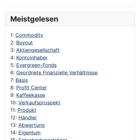
Meistgelesen
1:
Commodity
2:
Buyout
3:
Aktiengesellschaft
4:
Kontoinhaber
5:
Evergreen-Fonds
6:
Geordnete Finanzielle Verhältnisse
7:
Basis
8:
Profit Center
9:
Kaffeekasse
10:
Verkaufsprospekt
11:
Produkt
12:
Händler
13:
Abwertung
14:
Eigentum
15:
Entscheidungsträger