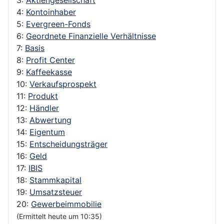
4:
Kontoinhaber
5:
Evergreen-Fonds
6:
Geordnete Finanzielle Verhältnisse
7:
Basis
8:
Profit Center
9:
Kaffeekasse
10:
Verkaufsprospekt
11:
Produkt
12:
Händler
13:
Abwertung
14:
Eigentum
15:
Entscheidungsträger
16:
Geld
17:
IBIS
18:
Stammkapital
19:
Umsatzsteuer
20:
Gewerbeimmobilie
(Ermittelt heute um 10:35)