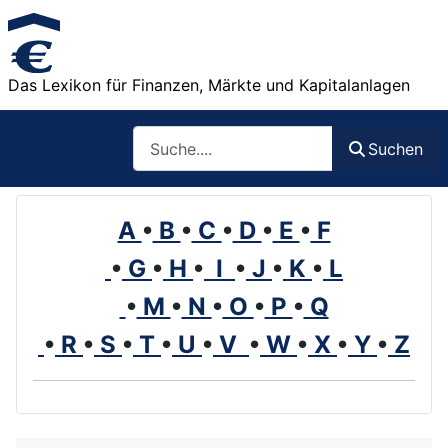
Das Lexikon für Finanzen, Märkte und Kapitalanlagen
Such
Suchen
A
•
B
•
C
•
D
•
E
•
F
•
G
•
H
•
I
•
J
•
K
•
L
•
M
•
N
•
O
•
P
•
Q
•
R
•
S
•
T
•
U
•
V
•
W
•
X
•
Y
•
Z