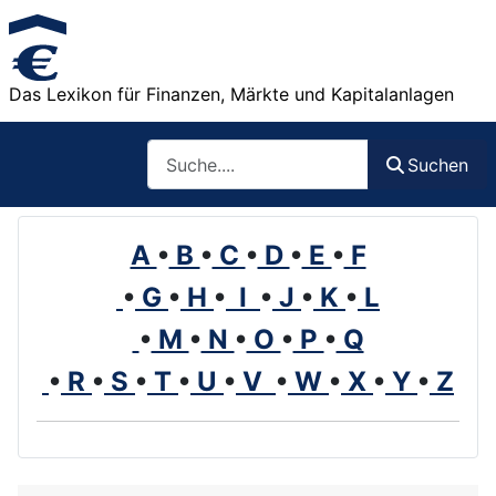
Das Lexikon für Finanzen, Märkte und Kapitalanlagen
Such
Suchen
A
•
B
•
C
•
D
•
E
•
F
•
G
•
H
•
I
•
J
•
K
•
L
•
M
•
N
•
O
•
P
•
Q
•
R
•
S
•
T
•
U
•
V
•
W
•
X
•
Y
•
Z