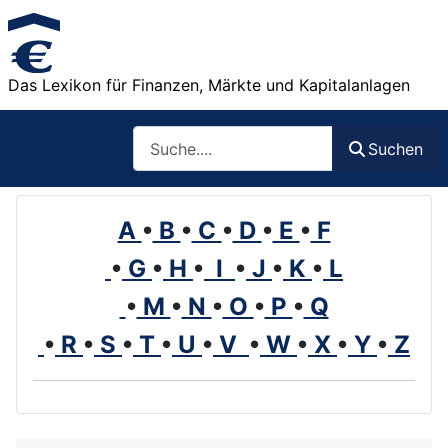
Das Lexikon für Finanzen, Märkte und Kapitalanlagen
Such
Suchen
A
•
B
•
C
•
D
•
E
•
F
•
G
•
H
•
I
•
J
•
K
•
L
•
M
•
N
•
O
•
P
•
Q
•
R
•
S
•
T
•
U
•
V
•
W
•
X
•
Y
•
Z