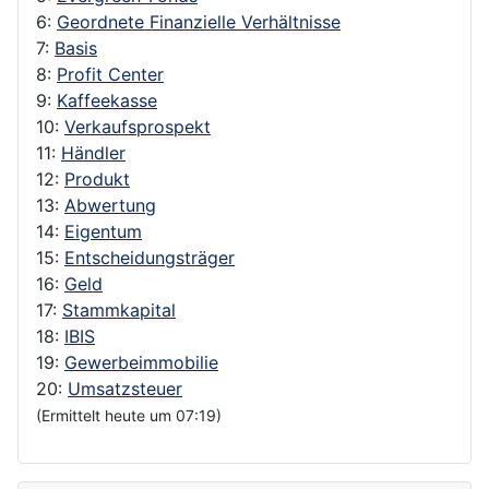
6:
Geordnete Finanzielle Verhältnisse
7:
Basis
8:
Profit Center
9:
Kaffeekasse
10:
Verkaufsprospekt
11:
Händler
12:
Produkt
13:
Abwertung
14:
Eigentum
15:
Entscheidungsträger
16:
Geld
17:
Stammkapital
18:
IBIS
19:
Gewerbeimmobilie
20:
Umsatzsteuer
(Ermittelt heute um 07:19)