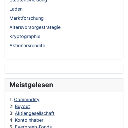
Laden
Marktforschung
Altersvorsorgestrategie
Kryptographie
Aktionärsrendite
Meistgelesen
1:
Commodity
2:
Buyout
3:
Aktiengesellschaft
4:
Kontoinhaber
5:
Evergreen-Fonds