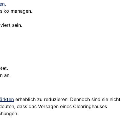
en
.
isiko managen.
viert sein.
tet.
n an.
ärkten
erheblich zu reduzieren. Dennoch sind sie nicht
bedeuten, dass das Versagen eines Clearinghauses
chungen.