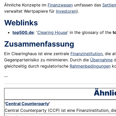
Ähnliche Konzepte im
Finanzwesen
umfassen das
Settle
verwaltet Wertpapiere für
Investoren
).
Weblinks
top500.de
: '
Clearing House
' in the glossary of the
t
Zusammenfassung
Ein Clearinghaus ist eine zentrale
Finanzinstitution
, die 
Gegenparteirisiko zu minimieren. Durch die
Übernahme
d
gleichzeitig durch regulatorische
Rahmenbedingungen
ko
--
Ähnli
'
Central Counterparty
'
Central Counterparty (CCP) ist eine Finanzinstitution, d