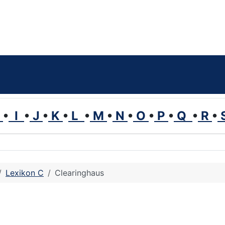
H
•
I
•
J
•
K
•
L
•
M
•
N
•
O
•
P
•
Q
•
R
•
Lexikon C
Clearinghaus