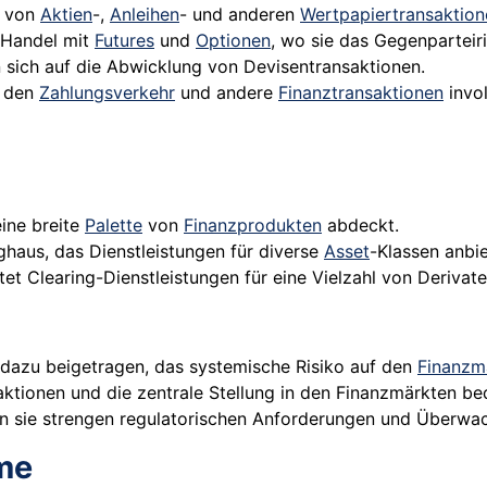
g von
Aktien
-,
Anleihen
- und anderen
Wertpapiertransaktion
 Handel mit
Futures
und
Optionen
, wo sie das Gegenparteir
n sich auf die Abwicklung von Devisentransaktionen.
r den
Zahlungsverkehr
und andere
Finanztransaktionen
invol
ine breite
Palette
von
Finanzprodukten
abdeckt.
ghaus, das Dienstleistungen für diverse
Asset
-Klassen anbie
et Clearing-Dienstleistungen für eine Vielzahl von Derivate
dazu beigetragen, das systemische Risiko auf den
Finanzm
nsaktionen und die zentrale Stellung in den Finanzmärkten 
en sie strengen regulatorischen Anforderungen und Überwa
me