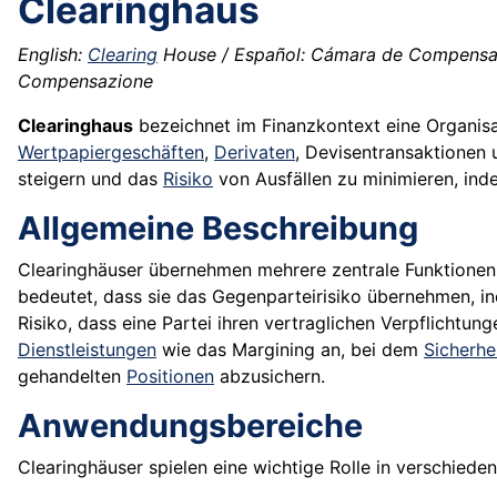
Clearinghaus
English:
Clearing
House / Español: Cámara de Compensac
Compensazione
Clearinghaus
bezeichnet im Finanzkontext eine Organisat
Wertpapiergeschäften
,
Derivaten
, Devisentransaktionen
steigern und das
Risiko
von Ausfällen zu minimieren, inde
Allgemeine Beschreibung
Clearinghäuser übernehmen mehrere zentrale Funktionen i
bedeutet, dass sie das Gegenparteirisiko übernehmen, i
Risiko, dass eine Partei ihren vertraglichen Verpflicht
Dienstleistungen
wie das Margining an, bei dem
Sicherhe
gehandelten
Positionen
abzusichern.
Anwendungsbereiche
Clearinghäuser spielen eine wichtige Rolle in verschied