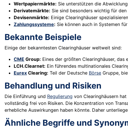
Wertpapiermärkte:
Sie unterstützen die Abwicklun
Derivatemärkte:
Sie sind besonders wichtig für den
Devisenmärkte:
Einige Clearinghäuser spezialisiere
Zahlungssysteme
:
Sie können auch in Systemen fü
Bekannte Beispiele
Einige der bekanntesten Clearinghäuser weltweit sind:
CME
Group:
Eines der größten Clearinghäuser, das e
LCH.Clearnet:
Ein führendes multinationales Clearin
Eurex
Clearing:
Teil der Deutsche
Börse
Gruppe, biet
Behandlung und Risiken
Die Einführung und
Regulierung
von Clearinghäusern hat 
vollständig frei von Risiken. Die Konzentration von Tra
erhebliche Auswirkungen haben könnte. Daher unterlieg
Ähnliche Begriffe und Synony