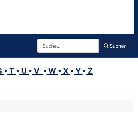
Such
Suchen
S
•
T
•
U
•
V
•
W
•
X
•
Y
•
Z