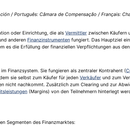
ión / Português: Câmara de Compensação / Français: Cham
ion oder Einrichtung, die als
Vermittler
zwischen Käufern u
 und anderen
Finanzinstrumenten
fungiert. Das Hauptziel ein
m es die Erfüllung der finanziellen Verpflichtungen aus den
m Finanzsystem. Sie fungieren als zentraler Kontrahent (
C
ndem sie selbst zum Käufer für jeden
Verkäufer
und zum Verk
ungen nicht nachkommt. Zusätzlich zum Clearing und zur Abw
itsleistungen
(Margins) von den Teilnehmern hinterlegt wer
enen Segmenten des Finanzmarktes: