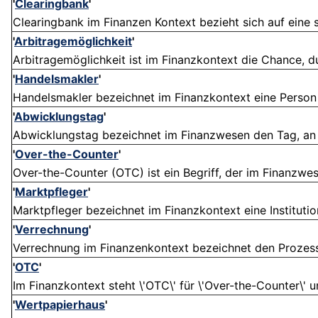
'
Clearingbank
'
Clearingbank im Finanzen Kontext bezieht sich auf eine spe
'
Arbitragemöglichkeit
'
Arbitragemöglichkeit ist im Finanzkontext die Chance, du
'
Handelsmakler
'
Handelsmakler bezeichnet im Finanzkontext eine Person o
'
Abwicklungstag
'
Abwicklungstag bezeichnet im Finanzwesen den Tag, an de
'
Over-the-Counter
'
Over-the-Counter (OTC) ist ein Begriff, der im Finanzwe
'
Marktpfleger
'
Marktpfleger bezeichnet im Finanzkontext eine Institution
'
Verrechnung
'
Verrechnung im Finanzenkontext bezeichnet den Prozess,
'
OTC
'
Im Finanzkontext steht \'OTC\' für \'Over-the-Counter\' u
'
Wertpapierhaus
'