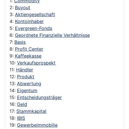
1:
Commodity
2:
Buyout
3:
Aktiengesellschaft
4:
Kontoinhaber
5:
Evergreen-Fonds
6:
Geordnete Finanzielle Verhältnisse
7:
Basis
8:
Profit Center
9:
Kaffeekasse
10:
Verkaufsprospekt
11:
Händler
12:
Produkt
13:
Abwertung
14:
Eigentum
15:
Entscheidungsträger
16:
Geld
17:
Stammkapital
18:
IBIS
19:
Gewerbeimmobilie