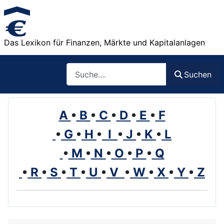
Das Lexikon für Finanzen, Märkte und Kapitalanlagen
Such
Suchen
A
•
B
•
C
•
D
•
E
•
F
•
G
•
H
•
I
•
J
•
K
•
L
•
M
•
N
•
O
•
P
•
Q
•
R
•
S
•
T
•
U
•
V
•
W
•
X
•
Y
•
Z