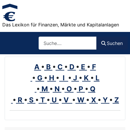
Das Lexikon für Finanzen, Märkte und Kapitalanlagen
Such
Suchen
A
•
B
•
C
•
D
•
E
•
F
•
G
•
H
•
I
•
J
•
K
•
L
•
M
•
N
•
O
•
P
•
Q
•
R
•
S
•
T
•
U
•
V
•
W
•
X
•
Y
•
Z