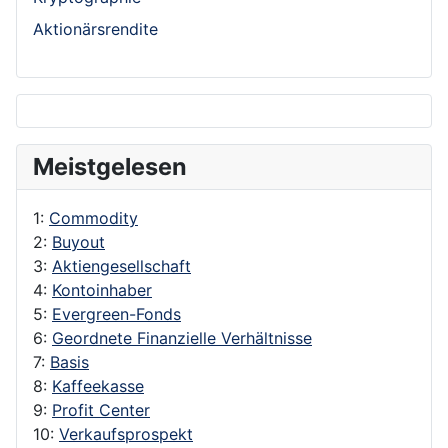
Aktionärsrendite
Meistgelesen
1:
Commodity
2:
Buyout
3:
Aktiengesellschaft
4:
Kontoinhaber
5:
Evergreen-Fonds
6:
Geordnete Finanzielle Verhältnisse
7:
Basis
8:
Kaffeekasse
9:
Profit Center
10:
Verkaufsprospekt