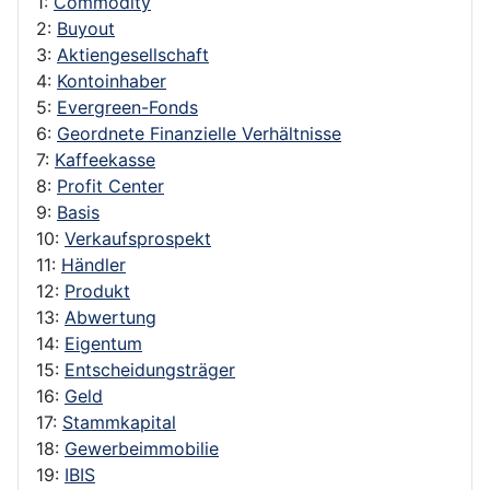
1:
Commodity
2:
Buyout
3:
Aktiengesellschaft
4:
Kontoinhaber
5:
Evergreen-Fonds
6:
Geordnete Finanzielle Verhältnisse
7:
Kaffeekasse
8:
Profit Center
9:
Basis
10:
Verkaufsprospekt
11:
Händler
12:
Produkt
13:
Abwertung
14:
Eigentum
15:
Entscheidungsträger
16:
Geld
17:
Stammkapital
18:
Gewerbeimmobilie
19:
IBIS