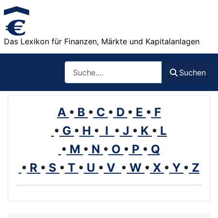
Das Lexikon für Finanzen, Märkte und Kapitalanlagen
Such
Suchen
A
•
B
•
C
•
D
•
E
•
F
•
G
•
H
•
I
•
J
•
K
•
L
•
M
•
N
•
O
•
P
•
Q
•
R
•
S
•
T
•
U
•
V
•
W
•
X
•
Y
•
Z