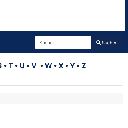
Such
Suchen
S
•
T
•
U
•
V
•
W
•
X
•
Y
•
Z