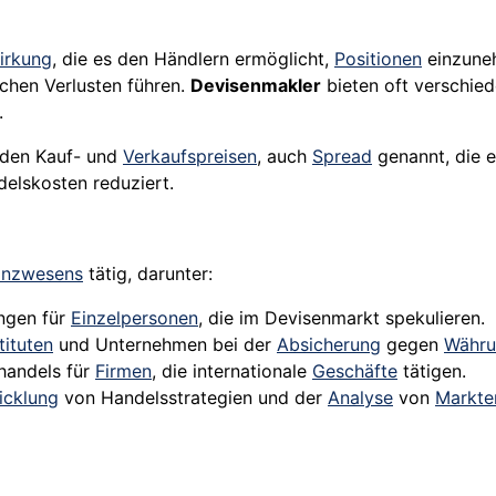
irkung
, die es den Händlern ermöglicht,
Positionen
einzuneh
chen Verlusten führen.
Devisenmakler
bieten oft verschie
.
den Kauf- und
Verkaufspreisen
, auch
Spread
genannt, die e
delskosten reduziert.
anzwesens
tätig, darunter:
ungen für
Einzelpersonen
, die im Devisenmarkt spekulieren.
tituten
und Unternehmen bei der
Absicherung
gegen
Währu
handels für
Firmen
, die internationale
Geschäfte
tätigen.
icklung
von Handelsstrategien und der
Analyse
von
Markte