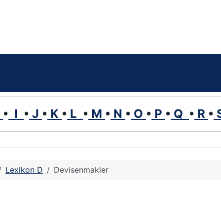
H
•
I
•
J
•
K
•
L
•
M
•
N
•
O
•
P
•
Q
•
R
•
Lexikon D
Devisenmakler