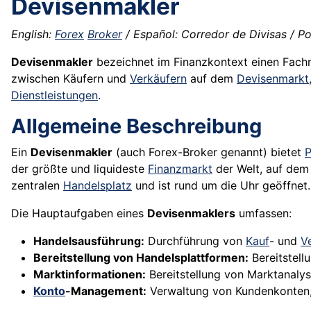
Devisenmakler
English:
Forex
Broker
/ Español: Corredor de Divisas / Po
Devisenmakler
bezeichnet im Finanzkontext einen Fac
zwischen Käufern und
Verkäufern
auf dem
Devisenmarkt
Dienstleistungen
.
Allgemeine Beschreibung
Ein
Devisenmakler
(auch Forex-Broker genannt) bietet
P
der größte und liquideste
Finanzmarkt
der Welt, auf dem 
zentralen
Handelsplatz
und ist rund um die Uhr geöffnet.
Die Hauptaufgaben eines
Devisenmaklers
umfassen:
Handelsausführung:
Durchführung von
Kauf
- und
V
Bereitstellung von Handelsplattformen:
Bereitstell
Marktinformationen:
Bereitstellung von Marktanaly
Konto
-Management:
Verwaltung von Kundenkonten, 