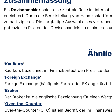
Zusammenfassung
Ein
Devisenmakler
spielt eine zentrale Rolle im intern
erleichtert. Durch die Bereitstellung von Handelsplattf
zu partizipieren. Die sorgfältige Auswahl eines vertrau
potenziellen Risiken des Devisenhandels zu minimieren u
--
Ähnlic
'
Kaufkurs
'
Kaufkurs bezeichnet im Finanzkontext den Preis, zu dem ei
'
Foreign Exchange
'
Foreign Exchange (häufig als Forex oder FX abgekürzt) 
'
Broker
'
Der Broker ist die englische Bezeichnung für einen Wertpa
'
Over-the-Counter
'
Over-the-Counter (OTC) ist ein Begriff, der im Finanzwe