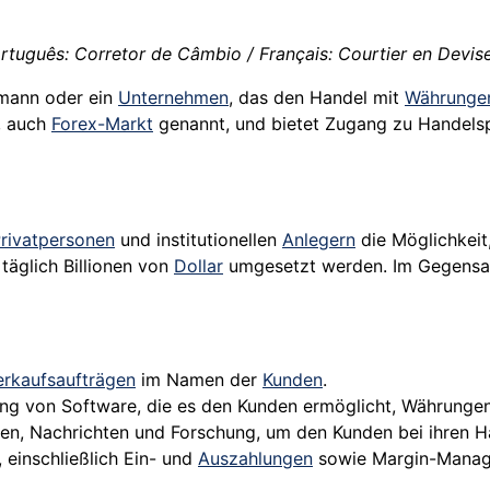
rtuguês: Corretor de Câmbio / Français: Courtier en Devises
hmann oder ein
Unternehmen
, das den Handel mit
Währunge
, auch
Forex-Markt
genannt, und bietet Zugang zu Handels
rivatpersonen
und institutionellen
Anlegern
die Möglichkeit
täglich Billionen von
Dollar
umgesetzt werden. Im Gegensat
erkaufsaufträgen
im Namen der
Kunden
.
ung von Software, die es den Kunden ermöglicht, Währunge
sen, Nachrichten und Forschung, um den Kunden bei ihren H
einschließlich Ein- und
Auszahlungen
sowie Margin-Manag