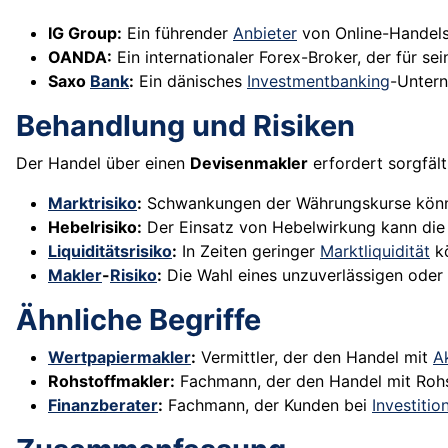
IG Group:
Ein führender
Anbieter
von Online-Handels
OANDA:
Ein internationaler Forex-Broker, der für s
Saxo
Bank
:
Ein dänisches
Investmentbanking
-Untern
Behandlung und Risiken
Der Handel über einen
Devisenmakler
erfordert sorgfäl
Marktrisiko
:
Schwankungen der Währungskurse könne
Hebelrisiko:
Der Einsatz von Hebelwirkung kann die 
Liquiditätsrisiko
:
In Zeiten geringer
Marktliquidität
kö
Makler
-
Risiko
:
Die Wahl eines unzuverlässigen oder
Ähnliche Begriffe
Wertpapiermakler
:
Vermittler, der den Handel mit
A
Rohstoffmakler:
Fachmann, der den Handel mit Roh
Finanzberater
:
Fachmann, der Kunden bei
Investiti