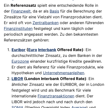
Ein
Referenzsatz
spielt eine entscheidende Rolle in
der
Finanzwelt
, da er als
Basis
für die Berechnung der
Zinssätze für eine Vielzahl von Finanzprodukten dient.
Er wird oft von
Zentralbanken
oder anderen führenden
Finanzinstituten
festgelegt und kann täglich oder
periodisch angepasst werden. Zu den bekanntesten
Referenzsätzen gehören:
Euribor
(
Euro
Interbank
Offered Rate)
: Ein
durchschnittlicher Zinssatz, zu dem Banken in der
Eurozone
einander kurzfristige Kredite gewähren.
Er dient als Referenz für viele Finanzprodukte, wie
Hypotheken und
Unternehmensanleihen
.
LIBOR
(London Interbank Offered Rate)
: Ein
ähnlicher Zinssatz wie der EURIBOR, der in London
festgelegt wird und als Benchmark für viele
internationale
Finanztransaktionen
dient. Der
LIBOR wird jedoch nach und nach durch den
SONIA
(Sterling Overnight Index
Average
) und