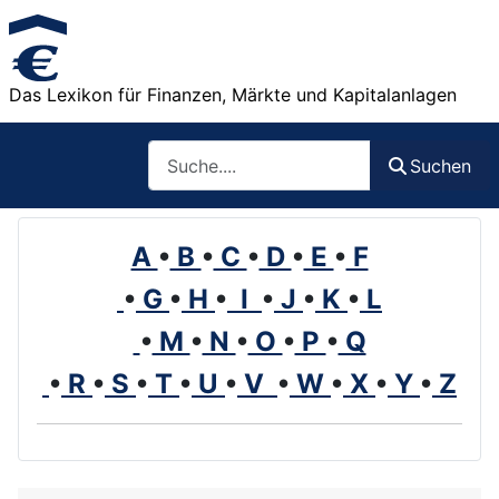
Das Lexikon für Finanzen, Märkte und Kapitalanlagen
Such
Suchen
A
•
B
•
C
•
D
•
E
•
F
•
G
•
H
•
I
•
J
•
K
•
L
•
M
•
N
•
O
•
P
•
Q
•
R
•
S
•
T
•
U
•
V
•
W
•
X
•
Y
•
Z