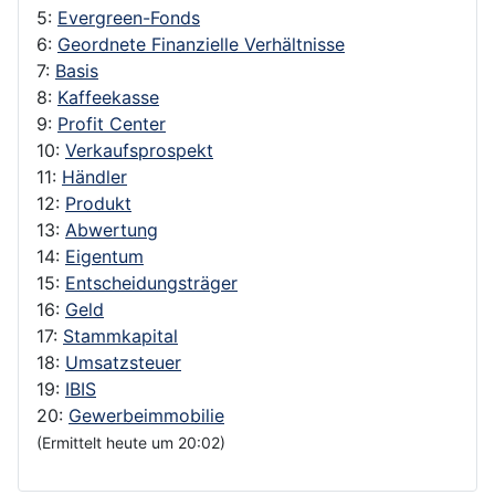
5:
Evergreen-Fonds
6:
Geordnete Finanzielle Verhältnisse
7:
Basis
8:
Kaffeekasse
9:
Profit Center
10:
Verkaufsprospekt
11:
Händler
12:
Produkt
13:
Abwertung
14:
Eigentum
15:
Entscheidungsträger
16:
Geld
17:
Stammkapital
18:
Umsatzsteuer
19:
IBIS
20:
Gewerbeimmobilie
(Ermittelt heute um 20:02)