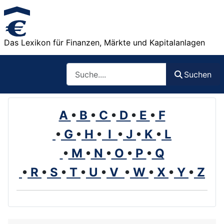
Das Lexikon für Finanzen, Märkte und Kapitalanlagen
Such
Suchen
A
•
B
•
C
•
D
•
E
•
F
•
G
•
H
•
I
•
J
•
K
•
L
•
M
•
N
•
O
•
P
•
Q
•
R
•
S
•
T
•
U
•
V
•
W
•
X
•
Y
•
Z