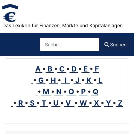
Das Lexikon für Finanzen, Märkte und Kapitalanlagen
Such
Suchen
A
•
B
•
C
•
D
•
E
•
F
•
G
•
H
•
I
•
J
•
K
•
L
•
M
•
N
•
O
•
P
•
Q
•
R
•
S
•
T
•
U
•
V
•
W
•
X
•
Y
•
Z