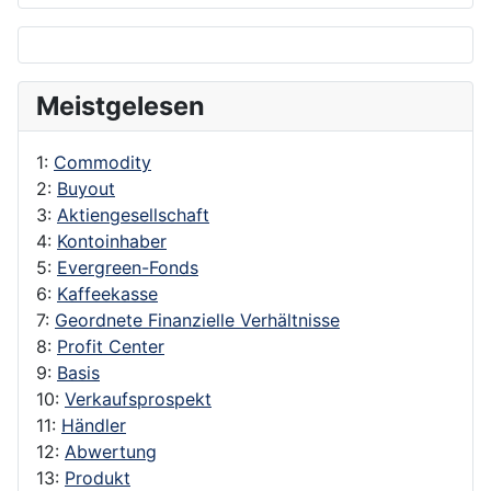
Meistgelesen
1:
Commodity
2:
Buyout
3:
Aktiengesellschaft
4:
Kontoinhaber
5:
Evergreen-Fonds
6:
Kaffeekasse
7:
Geordnete Finanzielle Verhältnisse
8:
Profit Center
9:
Basis
10:
Verkaufsprospekt
11:
Händler
12:
Abwertung
13:
Produkt