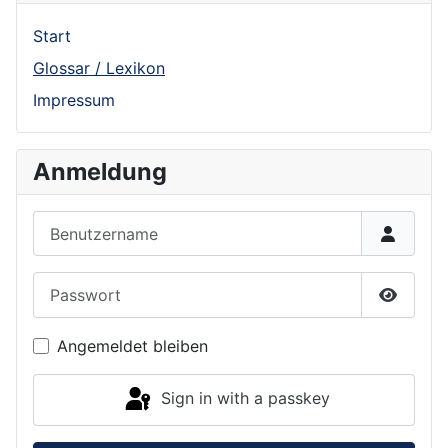
Start
Glossar / Lexikon
Impressum
Anmeldung
Benutzername
Passwort
Show P
Angemeldet bleiben
Sign in with a passkey