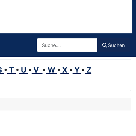
Such
Suchen
S
•
T
•
U
•
V
•
W
•
X
•
Y
•
Z