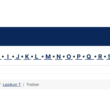
H
•
I
•
J
•
K
•
L
•
M
•
N
•
O
•
P
•
Q
•
R
•
Lexikon T
Treiber