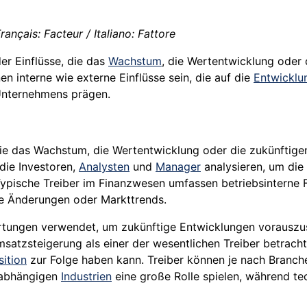
ançais: Facteur / Italiano: Fattore
er Einflüsse, die das
Wachstum
, die Wertentwicklung oder
n interne wie externe Einflüsse sein, die auf die
Entwicklu
 Unternehmens prägen.
die das Wachstum, die Wertentwicklung oder die zukünftig
die Investoren,
Analysten
und
Manager
analysieren, um die 
Typische Treiber im Finanzwesen umfassen betriebsinterne
he Änderungen oder Markttrends.
ertungen verwendet, um zukünftige Entwicklungen vorausz
msatzsteigerung als einer der wesentlichen Treiber betrac
ition
zur Folge haben kann. Treiber können je nach Branch
ffabhängigen
Industrien
eine große Rolle spielen, während te