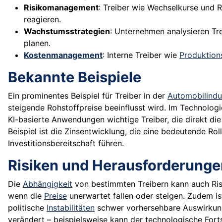
Risikomanagement
: Treiber wie Wechselkurse und 
reagieren.
Wachstumsstrategien
: Unternehmen analysieren Tr
planen.
Kostenmanagement
: Interne Treiber wie
Produktion
Bekannte Beispiele
Ein prominentes Beispiel für Treiber in der
Automobilindu
steigende Rohstoffpreise beeinflusst wird. Im Technolo
KI-basierte Anwendungen wichtige Treiber, die direkt d
Beispiel ist die Zinsentwicklung, die eine bedeutende Ro
Investitionsbereitschaft führen.
Risiken und Herausforderunge
Die
Abhängigkeit
von bestimmten Treibern kann auch Risi
wenn die
Preise
unerwartet fallen oder steigen. Zudem is
politische
Instabilitäten
schwer vorhersehbare Auswirkun
verändert – beispielsweise kann der technologische Fort