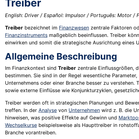
Treiber
English: Driver / Español: Impulsor / Português: Motor / Fr
Treiber
bezeichnet im
Finanzwesen
zentrale Faktoren od
Finanzinstruments
maßgeblich beeinflussen. Treiber könne
einwirken und somit die strategische Ausrichtung eines
Allgemeine Beschreibung
Im Finanzkontext sind
Treiber
zentrale Einflussgrößen, 
bestimmen. Sie sind in der Regel wesentliche Parameter, 
Unternehmens oder einer Branche besser zu verstehen. 
sowie externe Einflüsse wie Konjunkturzyklen, gesetzlic
Treiber werden oft in strategischen Planungen und Bew
treffen. In der
Analyse
von
Unternehmen
wird z. B. die U
hinweisen, was positive Effekte auf Gewinn und
Marktpos
Wechselkurse
beispielsweise als Haupttreiber in rohsto
Branche vorantreiben.