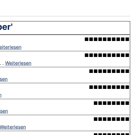
ber'
■■■■■■■■■■
iterlesen
■■■■■■■■■■
. .
Weiterlesen
■■■■■■■■■
esen
■■■■■■■■■
n
■■■■■■■■
esen
■■■■■■■■
Weiterlesen