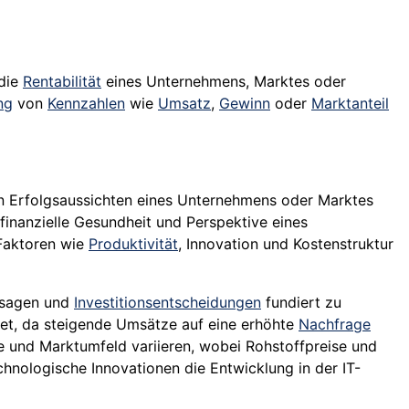
 die
Rentabilität
eines Unternehmens, Marktes oder
ng
von
Kennzahlen
wie
Umsatz
,
Gewinn
oder
Marktanteil
en Erfolgsaussichten eines Unternehmens oder Marktes
finanzielle Gesundheit und Perspektive eines
 Faktoren wie
Produktivität
, Innovation und Kostenstruktur
usagen und
Investitionsentscheidungen
fundiert zu
htet, da steigende Umsätze auf eine erhöhte
Nachfrage
e und Marktumfeld variieren, wobei Rohstoffpreise und
chnologische Innovationen die Entwicklung in der IT-