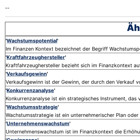
--
Äh
'
Wachstumspotential
'
Im Finanzen Kontext bezeichnet der Begriff Wachstumspo
'
Kraftfahrzeughersteller
'
Kraftfahrzeughersteller bezieht sich im Finanzkontext a
'
Verkaufsgewinn
'
Verkaufsgewinn ist der Gewinn, der durch den Verkauf von
'
Konkurrenzanalyse
'
Konkurrenzanalyse ist ein strategisches Instrument, das 
'
Wachstumsstrategie
'
Wachstumsstrategie ist ein unternehmerischer Plan oder An
'
Unternehmenswachstum
'
Unternehmenswachstum ist im Finanzkontext die Erhöhung 