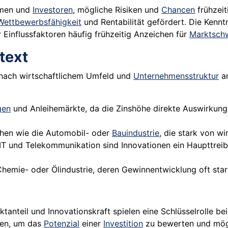
hmen und
Investoren
, mögliche Risiken und
Chancen
frühzeit
Wettbewerbsfähigkeit
und Rentabilität gefördert. Die Kennt
 Einflussfaktoren häufig frühzeitig Anzeichen für
Marktsch
text
e nach wirtschaftlichem Umfeld und
Unternehmensstruktur
an
gen
und Anleihemärkte, da die Zinshöhe direkte Auswirkung
nchen wie die Automobil- oder
Bauindustrie
, die stark von w
r IT und Telekommunikation sind Innovationen ein Haupttre
e Chemie- oder Ölindustrie, deren Gewinnentwicklung oft sta
ktanteil und Innovationskraft spielen eine Schlüsselrolle be
sen, um das
Potenzial
einer
Investition
zu bewerten und mögli