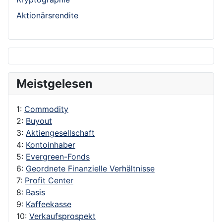
Aktionärsrendite
Meistgelesen
1:
Commodity
2:
Buyout
3:
Aktiengesellschaft
4:
Kontoinhaber
5:
Evergreen-Fonds
6:
Geordnete Finanzielle Verhältnisse
7:
Profit Center
8:
Basis
9:
Kaffeekasse
10:
Verkaufsprospekt