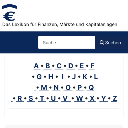
Das Lexikon für Finanzen, Märkte und Kapitalanlagen
Such
Suchen
A
•
B
•
C
•
D
•
E
•
F
•
G
•
H
•
I
•
J
•
K
•
L
•
M
•
N
•
O
•
P
•
Q
•
R
•
S
•
T
•
U
•
V
•
W
•
X
•
Y
•
Z