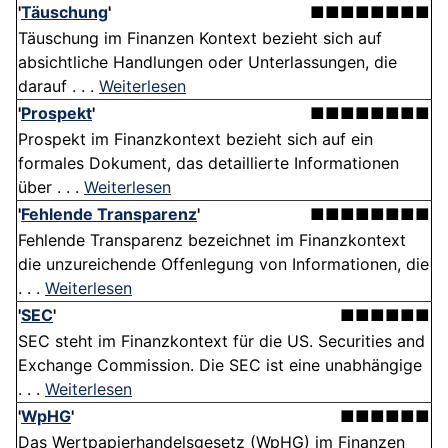
'
Täuschung
'
■■■■■■■■
Täuschung im Finanzen Kontext bezieht sich auf
absichtliche Handlungen oder Unterlassungen, die
darauf . . .
Weiterlesen
'
Prospekt
'
■■■■■■■■
Prospekt im Finanzkontext bezieht sich auf ein
formales Dokument, das detaillierte Informationen
über . . .
Weiterlesen
'
Fehlende Transparenz
'
■■■■■■■■
Fehlende Transparenz bezeichnet im Finanzkontext
die unzureichende Offenlegung von Informationen, die
. . .
Weiterlesen
'
SEC
'
■■■■■■
SEC steht im Finanzkontext für die US. Securities and
Exchange Commission. Die SEC ist eine unabhängige
. . .
Weiterlesen
'
WpHG
'
■■■■■■
Das Wertpapierhandelsgesetz (WpHG) im Finanzen