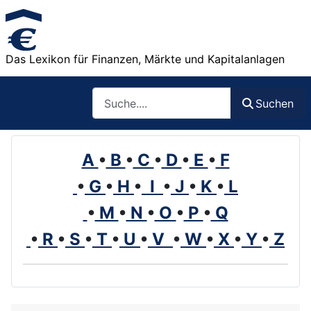
Das Lexikon für Finanzen, Märkte und Kapitalanlagen
Such
Suchen
A
•
B
•
C
•
D
•
E
•
F
•
G
•
H
•
I
•
J
•
K
•
L
•
M
•
N
•
O
•
P
•
Q
•
R
•
S
•
T
•
U
•
V
•
W
•
X
•
Y
•
Z