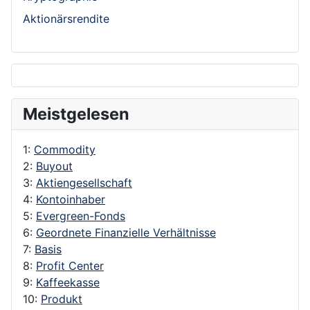
Aktionärsrendite
Meistgelesen
1:
Commodity
2:
Buyout
3:
Aktiengesellschaft
4:
Kontoinhaber
5:
Evergreen-Fonds
6:
Geordnete Finanzielle Verhältnisse
7:
Basis
8:
Profit Center
9:
Kaffeekasse
10:
Produkt