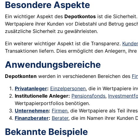
Besondere Aspekte
Ein wichtiger Aspekt des
Depotkontos
ist die Sicherhei
Wertpapiere ihrer Kunden vor Diebstahl und Betrug gesc
zusätzliche Sicherheit zu gewährleisten.
Ein weiterer wichtiger Aspekt ist die Transparenz.
Kunde
Transaktionen liefern. Dies ermöglicht den Anlegern, ihr
Anwendungsbereiche
Depotkonten
werden in verschiedenen Bereichen des
Fi
Privatanleger
:
Einzelpersonen
, die in Wertpapiere i
Institutionelle Anleger:
Pensionsfonds
,
Investmentf
Wertpapierportfolios benötigen.
Unternehmen
:
Firmen
, die Wertpapiere als Teil ih
Finanzberater
:
Berater
, die im Namen ihrer Kunden
Bekannte Beispiele