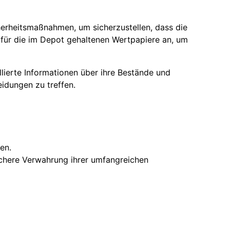
herheitsmaßnahmen, um sicherzustellen, dass die
 für die im Depot gehaltenen Wertpapiere an, um
lierte Informationen über ihre Bestände und
idungen zu treffen.
en.
sichere Verwahrung ihrer umfangreichen