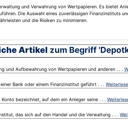
Verwaltung und Verwahrung von Wertpapieren. Es bietet Anle
ühren. Die Auswahl eines zuverlässigen Finanzinstituts u
ährleisten und die Risiken zu minimieren.
iche Artikel
zum Begriff 'Depot
ng und Aufbewahrung von Wertpapieren und anderen . . .
W
einer Bank oder einem Finanzinstitut geführt . . .
Weiterles
 Konto bezeichnet, auf dem ein Anleger seine . . .
Weiterles
titut, das sich auf den Handel und die Verwaltung . . .
Wei