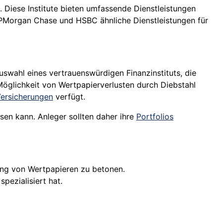
. Diese Institute bieten umfassende Dienstleistungen
JPMorgan Chase und HSBC ähnliche Dienstleistungen für
uswahl eines vertrauenswürdigen Finanzinstituts, die
r Möglichkeit von Wertpapierverlusten durch Diebstahl
ersicherungen
verfügt.
sen kann. Anleger sollten daher ihre
Portfolios
ung von Wertpapieren zu betonen.
pezialisiert hat.