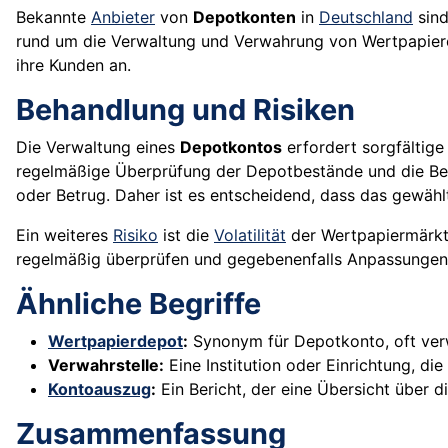
Bekannte
Anbieter
von
Depotkonten
in
Deutschland
sind
rund um die Verwaltung und Verwahrung von Wertpapiere
ihre Kunden an.
Behandlung und Risiken
Die Verwaltung eines
Depotkontos
erfordert sorgfältig
regelmäßige Überprüfung der Depotbestände und die B
oder Betrug. Daher ist es entscheidend, dass das gewäh
Ein weiteres
Risiko
ist die
Volatilität
der Wertpapiermärkt
regelmäßig überprüfen und gegebenenfalls Anpassunge
Ähnliche Begriffe
Wertpapierdepot
:
Synonym für Depotkonto, oft verw
Verwahrstelle:
Eine Institution oder Einrichtung, di
Kontoauszug
:
Ein Bericht, der eine Übersicht über 
Zusammenfassung