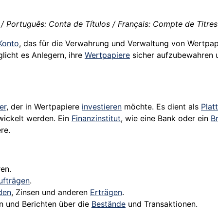
/ Português: Conta de Títulos / Français: Compte de Titres /
Konto
, das für die Verwahrung und Verwaltung von Wertpa
icht es Anlegern, ihre
Wertpapiere
sicher aufzubewahren
er
, der in Wertpapiere
investieren
möchte. Es dient als
Plat
ickelt werden. Ein
Finanzinstitut
, wie eine Bank oder ein
B
re.
en.
ufträgen
.
den
, Zinsen und anderen
Erträgen
.
n und Berichten über die
Bestände
und Transaktionen.