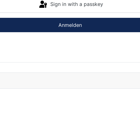
Sign in with a passkey
Anmelden