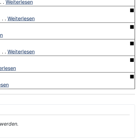
. .
Weiterlesen
■
 . .
Weiterlesen
■
en
■
 . .
Weiterlesen
■
erlesen
■
esen
 werden.