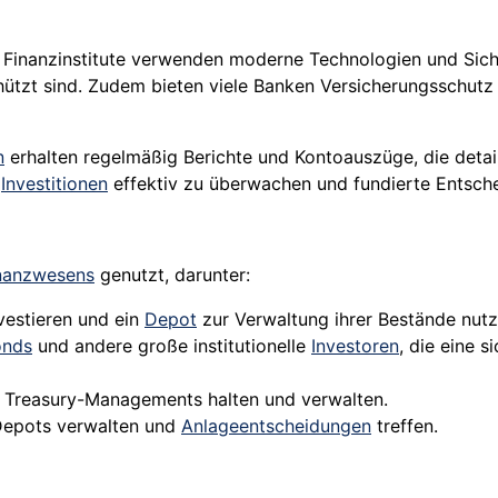
t. Finanzinstitute verwenden moderne Technologien und Sic
hützt sind. Zudem bieten viele Banken Versicherungsschutz
n
erhalten regelmäßig Berichte und Kontoauszüge, die detail
e
Investitionen
effektiv zu überwachen und fundierte Entsche
nanzwesens
genutzt, darunter:
nvestieren und ein
Depot
zur Verwaltung ihrer Bestände nutz
onds
und andere große institutionelle
Investoren
, die eine 
res Treasury-Managements halten und verwalten.
 Depots verwalten und
Anlageentscheidungen
treffen.