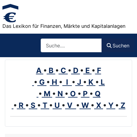
Das Lexikon für Finanzen, Märkte und Kapitalanlagen
Such
Suchen
A
•
B
•
C
•
D
•
E
•
F
•
G
•
H
•
I
•
J
•
K
•
L
•
M
•
N
•
O
•
P
•
Q
•
R
•
S
•
T
•
U
•
V
•
W
•
X
•
Y
•
Z