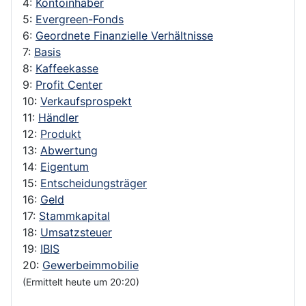
4:
Kontoinhaber
5:
Evergreen-Fonds
6:
Geordnete Finanzielle Verhältnisse
7:
Basis
8:
Kaffeekasse
9:
Profit Center
10:
Verkaufsprospekt
11:
Händler
12:
Produkt
13:
Abwertung
14:
Eigentum
15:
Entscheidungsträger
16:
Geld
17:
Stammkapital
18:
Umsatzsteuer
19:
IBIS
20:
Gewerbeimmobilie
(Ermittelt heute um 20:20)