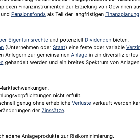
mplexen Finanzinstrumenten zur Erzielung von Gewinnen a
und
Pensionsfonds
als Teil der langfristigen
Finanzplanung
ber
Eigentumsrechte
und potenziell
Dividenden
bieten.
en
(Unternehmen oder
Staat
) eine feste oder variable
Verzi
eren Anlegern zur gemeinsamen
Anlage
in ein diversifiziertes
en
gehandelt werden und ein breites Spektrum von Anlagen w
n Marktschwankungen.
lungsverpflichtungen nicht erfüllt.
 schnell genug ohne erhebliche
Verluste
verkauft werden ka
Veränderungen der
Zinssätze
.
rschiedene Anlageprodukte zur Risikominimierung.