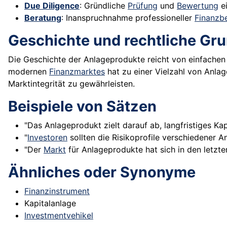
Due Diligence
: Gründliche
Prüfung
und
Bewertung
ei
Beratung
: Inanspruchnahme professioneller
Finanzb
Geschichte und rechtliche Gr
Die Geschichte der Anlageprodukte reicht von einfache
modernen
Finanzmarktes
hat zu einer Vielzahl von Anlag
Marktintegrität zu gewährleisten.
Beispiele von Sätzen
"Das Anlageprodukt zielt darauf ab, langfristiges Ka
"
Investoren
sollten die Risikoprofile verschiedener A
"Der
Markt
für Anlageprodukte hat sich in den letzt
Ähnliches oder Synonyme
Finanzinstrument
Kapitalanlage
Investmentvehikel