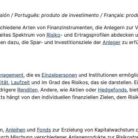
ión / Português: produto de investimento / Français: produi
schiedene Arten von Finanzinstrumenten, die Anlegern zur 
reites Spektrum von
Risiko
- und Ertragsprofilen abdecken 
en dazu, die Spar- und Investitionsziele der
Anleger
zu erfü
anagement
, die es
Einzelpersonen
und Institutionen ermögl
ität
,
Laufzeit
und im Grad des Risikos, das sie darstellen. 
edrigere
Renditen
. Andere, wie Aktien oder
Hedgefonds
, bi
ts hängt von den individuellen finanziellen Zielen, dem Ri
en,
Anleihen
und
Fonds
zur Erzielung von Kapitalwachstum 
urch Mischung verschiedener Anlageprodukte zur Risikostr