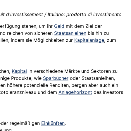
t d'investissement / Italiano: prodotto di investimento
Verfügung stehen, um ihr
Geld
mit dem Ziel der
und reichen von sicheren
Staatsanleihen
bis hin zu
llen, indem sie Möglichkeiten zur
Kapitalanlage
, zum
ichen,
Kapital
in verschiedene Märkte und Sektoren zu
Einige Produkte, wie
Sparbücher
oder Staatsanleihen,
eten höhere potenzielle Renditen, bergen aber auch ein
sikotoleranzniveau und dem
Anlagehorizont
des Investors
oder regelmäßigen
Einkünften
.
euung.