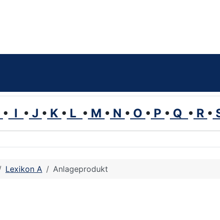
H
•
I
•
J
•
K
•
L
•
M
•
N
•
O
•
P
•
Q
•
R
•
Lexikon A
Anlageprodukt