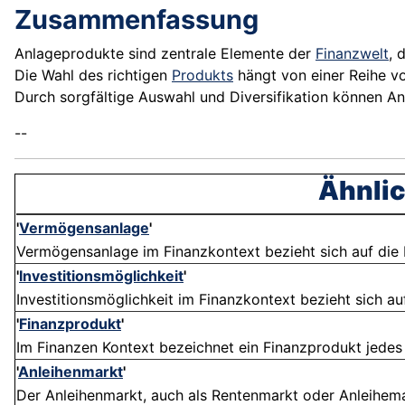
Zusammenfassung
Anlageprodukte sind zentrale Elemente der
Finanzwelt
, 
Die Wahl des richtigen
Produkts
hängt von einer Reihe von
Durch sorgfältige Auswahl und Diversifikation können An
--
Ähnlic
'
Vermögensanlage
'
Vermögensanlage im Finanzkontext bezieht sich auf die I
'
Investitionsmöglichkeit
'
Investitionsmöglichkeit im Finanzkontext bezieht sich auf
'
Finanzprodukt
'
Im Finanzen Kontext bezeichnet ein Finanzprodukt jedes I
'
Anleihenmarkt
'
Der Anleihenmarkt, auch als Rentenmarkt oder Anleihemark