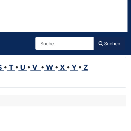
Such
Suchen
S
•
T
•
U
•
V
•
W
•
X
•
Y
•
Z