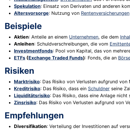
Spekulation
: Einsatz von Derivaten und anderen ko
Altersvorsorge
: Nutzung von
Rentenversicherungen
Beispiele
Aktien
: Anteile an einem
Unternehmen
, die dem
Inha
Anleihen
: Schuldverschreibungen, die vom
Emittent
Investmentfonds
: Pool von Kapital, das von mehr
ETFs
(
Exchange Traded Funds
)
: Fonds, die an
Börs
Risiken
Marktrisiko
: Das Risiko von Verlusten aufgrund vo
Kreditrisiko
: Das Risiko, dass ein
Schuldner
seine Zah
Liquiditätsrisiko
: Das Risiko, dass eine Anlage nicht
Zinsrisiko
: Das Risiko von Verlusten aufgrund von 
Empfehlungen
Diversifikation
: Verteilung der Investitionen auf ve