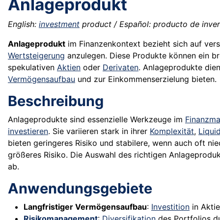
Anlageprodukt
English:
investment
product / Español: producto de invers
Anlageprodukt
im Finanzenkontext bezieht sich auf ver
Wertsteigerung
anzulegen. Diese Produkte können ein b
spekulativen
Aktien
oder
Derivaten
. Anlageprodukte dien
Vermögensaufbau
und zur Einkommenserzielung bieten.
Beschreibung
Anlageprodukte sind essenzielle Werkzeuge im
Finanzm
investieren
. Sie variieren stark in ihrer
Komplexität
,
Liquid
bieten geringeres Risiko und stabilere, wenn auch oft ni
größeres Risiko. Die Auswahl des richtigen Anlageproduk
ab.
Anwendungsgebiete
Langfristiger Vermögensaufbau
:
Investition
in Akti
Risikomanagement
:
Diversifikation
des Portfolios d