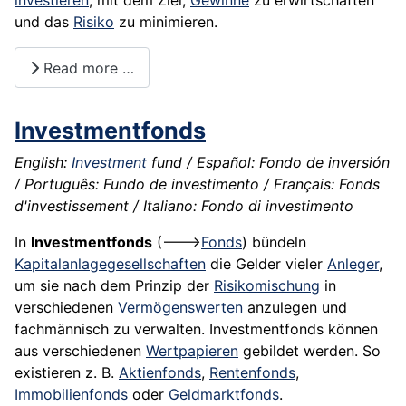
investieren
, mit dem Ziel,
Gewinne
zu erwirtschaften
und das
Risiko
zu minimieren.
Read more …
Investmentfonds
English:
Investment
fund / Español: Fondo de inversión
/ Português: Fundo de investimento / Français: Fonds
d'investissement / Italiano: Fondo di investimento
In
Investmentfonds
(--->
Fonds
) bündeln
Kapitalanlagegesellschaften
die Gelder vieler
Anleger
,
um sie nach dem Prinzip der
Risikomischung
in
verschiedenen
Vermögenswerten
anzulegen und
fachmännisch zu verwalten. Investmentfonds können
aus verschiedenen
Wertpapieren
gebildet werden. So
existieren z. B.
Aktienfonds
,
Rentenfonds
,
Immobilienfonds
oder
Geldmarktfonds
.