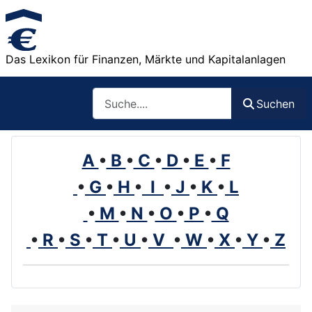
Das Lexikon für Finanzen, Märkte und Kapitalanlagen
Such
Suchen
A
•
B
•
C
•
D
•
E
•
F
•
G
•
H
•
I
•
J
•
K
•
L
•
M
•
N
•
O
•
P
•
Q
•
R
•
S
•
T
•
U
•
V
•
W
•
X
•
Y
•
Z