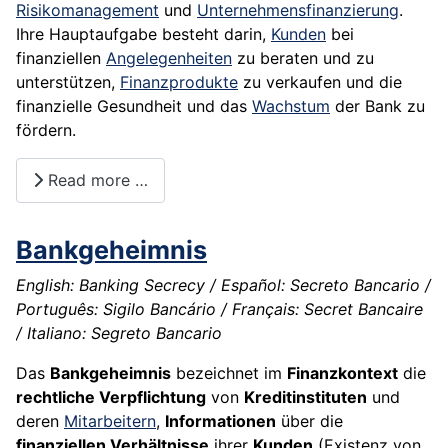
Risikomanagement
und
Unternehmensfinanzierung
.
Ihre Hauptaufgabe besteht darin,
Kunden
bei
finanziellen
Angelegenheiten
zu beraten und zu
unterstützen,
Finanzprodukte
zu verkaufen und die
finanzielle Gesundheit und das
Wachstum
der Bank zu
fördern.
Read more …
Bankgeheimnis
English: Banking Secrecy / Español: Secreto Bancario /
Português: Sigilo Bancário / Français: Secret Bancaire
/ Italiano: Segreto Bancario
Das
Bankgeheimnis
bezeichnet im
Finanzkontext
die
rechtliche Verpflichtung
von
Kreditinstituten
und
deren
Mitarbeitern
,
Informationen
über die
finanziellen Verhältnisse
ihrer
Kunden
(Existenz von