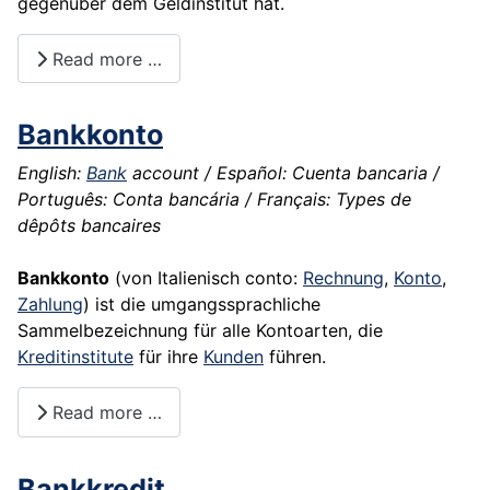
gegenüber dem
Geldinstitut
hat.
Read more …
Bankkonto
English:
Bank
account / Español: Cuenta bancaria /
Português: Conta bancária / Français: Types de
dêpôts bancaires
Bankkonto
(von Italienisch conto:
Rechnung
,
Konto
,
Zahlung
) ist die umgangssprachliche
Sammelbezeichnung für alle Kontoarten, die
Kreditinstitute
für ihre
Kunden
führen.
Read more …
Bankkredit