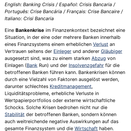
English: Banking Crisis / Español: Crisis Bancaria /
Português: Crise Bancária / Français: Crise Bancaire /
Italiano: Crisi Bancaria
Eine
Bankenkrise
im Finanzenkontext bezeichnet eine
Situation, in der eine oder mehrere Banken innerhalb
eines Finanzsystems einem erheblichen
Verlust
an
Vertrauen seitens der
Einleger
und anderer
Gläubiger
ausgesetzt sind, was zu einem starken
Abzug
von
Einlagen (
Bank
Run) und der
Insolvenzgefahr
für die
betroffenen Banken führen kann. Bankenkrisen können
durch eine Vielzahl von Faktoren ausgelöst werden,
darunter schlechtes
Kreditmanagement
,
Liquiditätsprobleme, erhebliche Verluste in
Wertpapierportfolios oder externe wirtschaftliche
Schocks. Solche Krisen bedrohen nicht nur die
Stabilität
der betroffenen Banken, sondern können
auch weitreichende negative Auswirkungen auf das
gesamte Finanzsystem und die
Wirtschaft
haben.