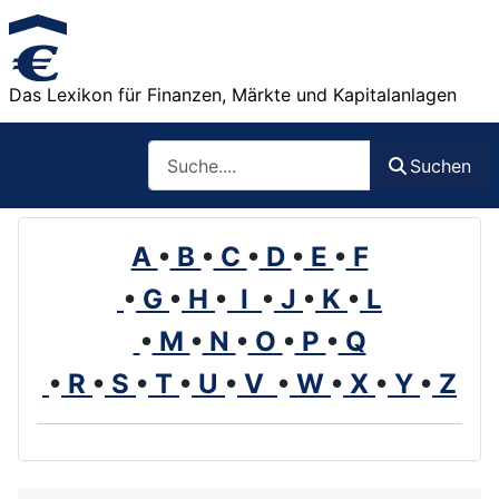
Das Lexikon für Finanzen, Märkte und Kapitalanlagen
Such
Suchen
A
•
B
•
C
•
D
•
E
•
F
•
G
•
H
•
I
•
J
•
K
•
L
•
M
•
N
•
O
•
P
•
Q
•
R
•
S
•
T
•
U
•
V
•
W
•
X
•
Y
•
Z