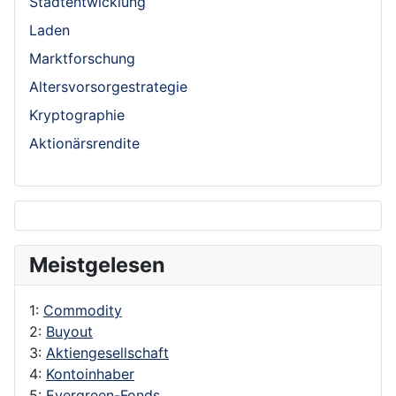
Stadtentwicklung
Laden
Marktforschung
Altersvorsorgestrategie
Kryptographie
Aktionärsrendite
Meistgelesen
1:
Commodity
2:
Buyout
3:
Aktiengesellschaft
4:
Kontoinhaber
5:
Evergreen-Fonds