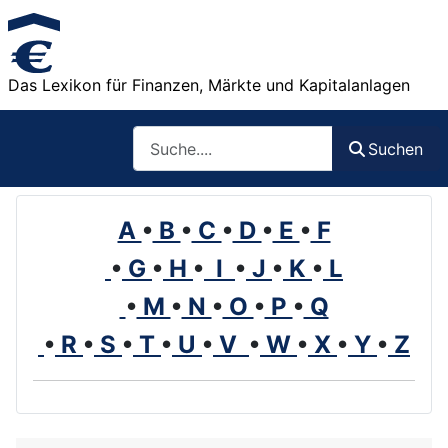
Das Lexikon für Finanzen, Märkte und Kapitalanlagen
Such
Suchen
A
•
B
•
C
•
D
•
E
•
F
•
G
•
H
•
I
•
J
•
K
•
L
•
M
•
N
•
O
•
P
•
Q
•
R
•
S
•
T
•
U
•
V
•
W
•
X
•
Y
•
Z