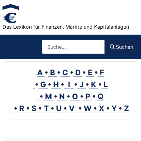
Das Lexikon für Finanzen, Märkte und Kapitalanlagen
Such
Suchen
A
•
B
•
C
•
D
•
E
•
F
•
G
•
H
•
I
•
J
•
K
•
L
•
M
•
N
•
O
•
P
•
Q
•
R
•
S
•
T
•
U
•
V
•
W
•
X
•
Y
•
Z