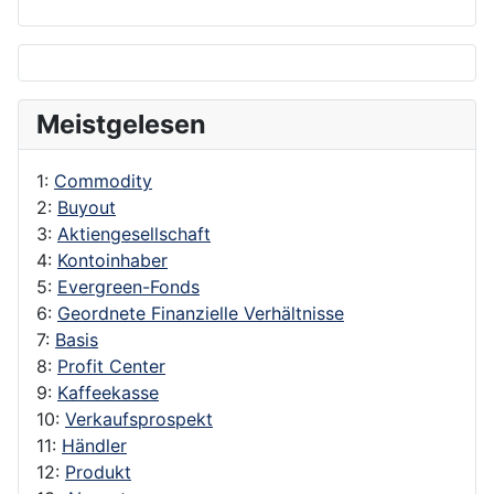
Meistgelesen
1:
Commodity
2:
Buyout
3:
Aktiengesellschaft
4:
Kontoinhaber
5:
Evergreen-Fonds
6:
Geordnete Finanzielle Verhältnisse
7:
Basis
8:
Profit Center
9:
Kaffeekasse
10:
Verkaufsprospekt
11:
Händler
12:
Produkt