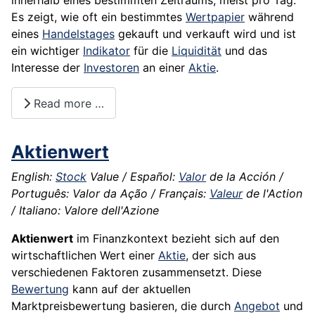
innerhalb eines bestimmten Zeitraums, meist pro Tag.
Es zeigt, wie oft ein bestimmtes
Wertpapier
während
eines
Handelstages
gekauft und verkauft wird und ist
ein wichtiger
Indikator
für die
Liquidität
und das
Interesse der
Investoren
an einer
Aktie
.
Read more …
Aktienwert
English:
Stock
Value / Español:
Valor
de la Acción /
Português: Valor da Ação / Français:
Valeur
de l'Action
/ Italiano: Valore dell'Azione
Aktienwert
im Finanzkontext bezieht sich auf den
wirtschaftlichen Wert einer
Aktie
, der sich aus
verschiedenen Faktoren zusammensetzt. Diese
Bewertung
kann auf der aktuellen
Marktpreisbewertung basieren, die durch
Angebot
und